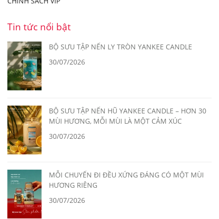
CHÍNH SÁCH VIP
Tin tức nổi bật
BỘ SƯU TẬP NẾN LY TRÒN YANKEE CANDLE
30/07/2026
BỘ SƯU TẬP NẾN HŨ YANKEE CANDLE – HƠN 30
MÙI HƯƠNG, MỖI MÙI LÀ MỘT CẢM XÚC
30/07/2026
MỖI CHUYẾN ĐI ĐỀU XỨNG ĐÁNG CÓ MỘT MÙI
HƯƠNG RIÊNG
30/07/2026