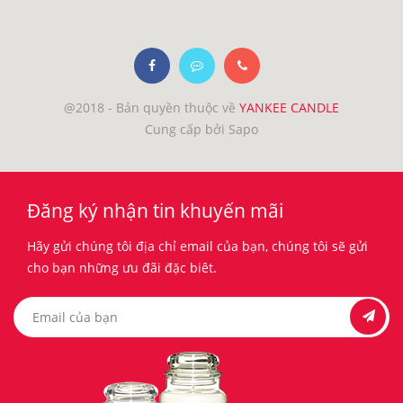
@2018 - Bản quyền thuộc về
YANKEE CANDLE
Cung cấp bởi Sapo
Đăng ký nhận tin khuyến mãi
Hãy gửi chúng tôi địa chỉ email của bạn, chúng tôi sẽ gửi
cho bạn những ưu đãi đặc biêt.