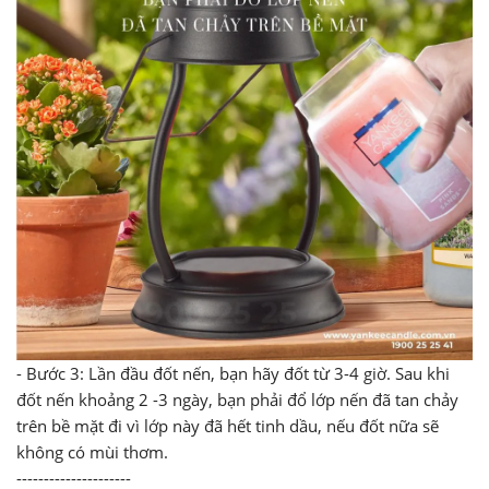
- Bước 3: Lần đầu đốt nến, bạn hãy đốt từ 3-4 giờ. Sau khi
đốt nến khoảng 2 -3 ngày, bạn phải đổ lớp nến đã tan chảy
trên bề mặt đi vì lớp này đã hết tinh dầu, nếu đốt nữa sẽ
không có mùi thơm.
---------------------