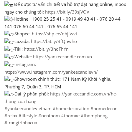
Để được tư vấn chi tiết và hỗ trợ đặt hàng online, inbox
ngay cho chúng tôi:
https://bit.ly/39sJVOV
Hotline : 1900 25 25 41 - 0919 49 43 41 - 076 20 44
141 076 60 44 141 - 076 65 44 141
Shopee:
https://shp.ee/qhjfwvt
Lazada:
https://bit.ly/3fQnwho
Tiki:
https://bit.ly/3hdFhYn
Website:
https://yankeecandle.com.vn
Instagram:
https://www.instagram.com/yankeecandlevn/
Showroom chính thức: 171 Nam Kỳ Khởi Nghĩa,
Phường 7, Quận 3, TP. HCM
Đại lý phân phối:
https://yankeecandle.com.vn/he-
thong-cua-hang
#yankeecandlevietnam
#homedecoration
#homedecor
#relax
#lifestyle
#nenthom
#thomxe
#thomphong
#trangtrinhacua