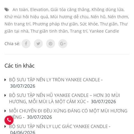
An toàn
,
Elevation
,
Giải tỏa căng thẳng
,
Không dùng lửa
,
Khử mùi hôi hiệu quả
,
Mùi hương dễ chịu
,
Nến hũ
,
Nến thơm
,
Nến trang trí
,
Phương pháp thư giãn
,
Sức khỏe
,
Thư giãn
,
Thư
giãn tại nhà
,
Thư giãn tinh thần
,
Trang trí
,
Yankee Candle
Chia sẻ:
Các tin khác
BỘ SƯU TẬP NẾN LY TRÒN YANKEE CANDLE
-
30/07/2026
BỘ SƯU TẬP NẾN HŨ YANKEE CANDLE – HƠN 30 MÙI
HƯƠNG, MỖI MÙI LÀ MỘT CẢM XÚC
-
30/07/2026
MỖI CHUYẾN ĐI ĐỀU XỨNG ĐÁNG CÓ MỘT MÙI HƯƠNG
RIÊNG
-
30/07/2026
BỘ SƯU TẬP NẾN LY LỤC GIÁC YANKEE CANDLE
-
04/06/2026