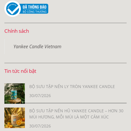
Chính sách
Yankee Candle Vietnam
Tin tức nổi bật
BỘ SƯU TẬP NẾN LY TRÒN YANKEE CANDLE
30/07/2026
BỘ SƯU TẬP NẾN HŨ YANKEE CANDLE – HƠN 30
MÙI HƯƠNG, MỖI MÙI LÀ MỘT CẢM XÚC
30/07/2026