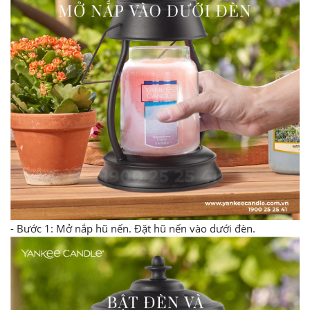
- Bước 1: Mở nắp hũ nến. Đặt hũ nến vào dưới đèn.