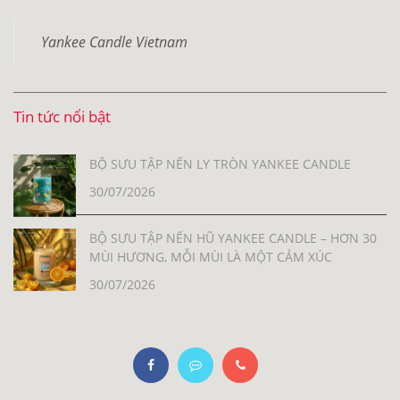
Yankee Candle Vietnam
Tin tức nổi bật
BỘ SƯU TẬP NẾN LY TRÒN YANKEE CANDLE
30/07/2026
BỘ SƯU TẬP NẾN HŨ YANKEE CANDLE – HƠN 30
MÙI HƯƠNG, MỖI MÙI LÀ MỘT CẢM XÚC
30/07/2026