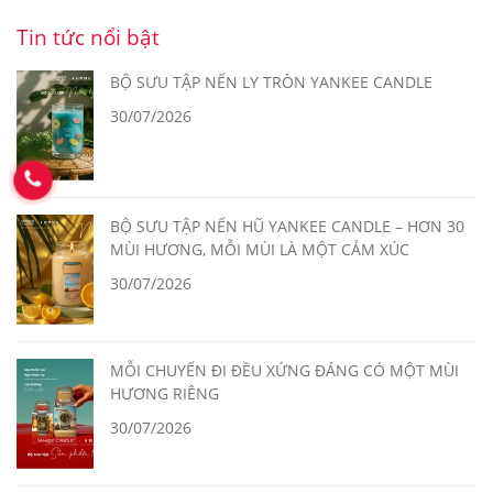
Tin tức nổi bật
BỘ SƯU TẬP NẾN LY TRÒN YANKEE CANDLE
30/07/2026
BỘ SƯU TẬP NẾN HŨ YANKEE CANDLE – HƠN 30
MÙI HƯƠNG, MỖI MÙI LÀ MỘT CẢM XÚC
30/07/2026
MỖI CHUYẾN ĐI ĐỀU XỨNG ĐÁNG CÓ MỘT MÙI
HƯƠNG RIÊNG
30/07/2026