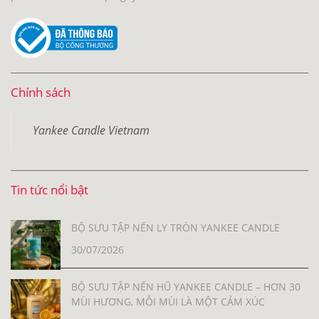
Chính sách
Yankee Candle Vietnam
Tin tức nổi bật
BỘ SƯU TẬP NẾN LY TRÒN YANKEE CANDLE
30/07/2026
BỘ SƯU TẬP NẾN HŨ YANKEE CANDLE – HƠN 30
MÙI HƯƠNG, MỖI MÙI LÀ MỘT CẢM XÚC