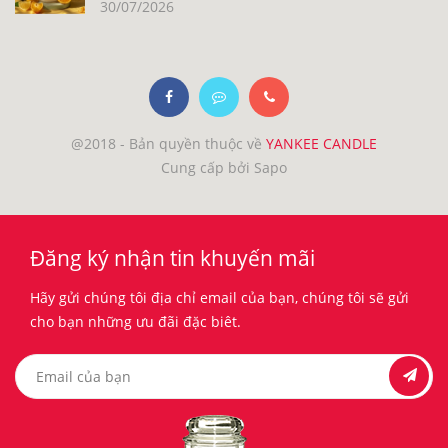
30/07/2026
@2018 - Bản quyền thuộc về
YANKEE CANDLE
Cung cấp bởi Sapo
Đăng ký nhận tin khuyến mãi
Hãy gửi chúng tôi địa chỉ email của bạn, chúng tôi sẽ gửi
cho bạn những ưu đãi đặc biêt.