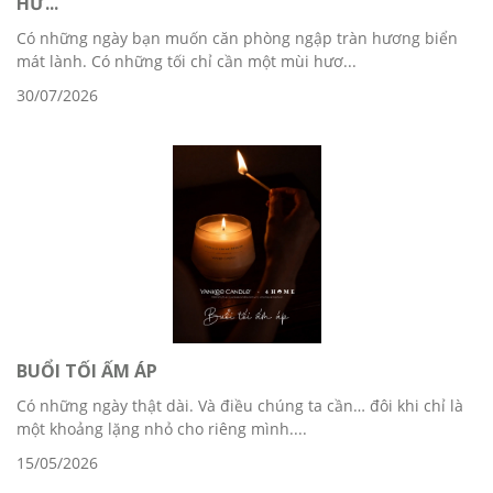
HƯ...
Có những ngày bạn muốn căn phòng ngập tràn hương biển
mát lành. Có những tối chỉ cần một mùi hươ...
30/07/2026
BUỔI TỐI ẤM ÁP
Có những ngày thật dài. Và điều chúng ta cần… đôi khi chỉ là
một khoảng lặng nhỏ cho riêng mình....
15/05/2026