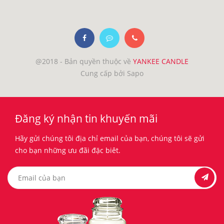
@2018 - Bản quyền thuộc về
YANKEE CANDLE
Cung cấp bởi Sapo
Đăng ký nhận tin khuyến mãi
Hãy gửi chúng tôi địa chỉ email của bạn, chúng tôi sẽ gửi
cho bạn những ưu đãi đặc biêt.