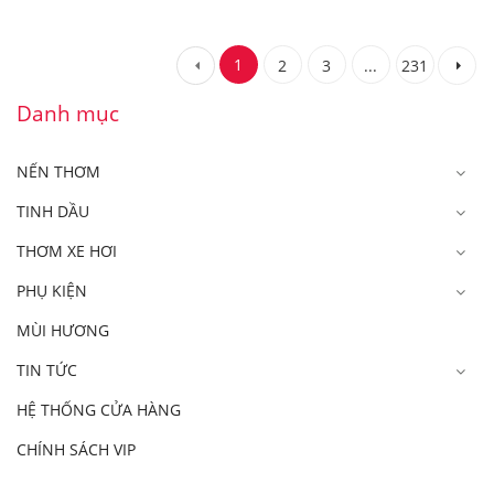
1
2
3
...
231
Danh mục
NẾN THƠM
TINH DẦU
THƠM XE HƠI
PHỤ KIỆN
MÙI HƯƠNG
TIN TỨC
HỆ THỐNG CỬA HÀNG
CHÍNH SÁCH VIP