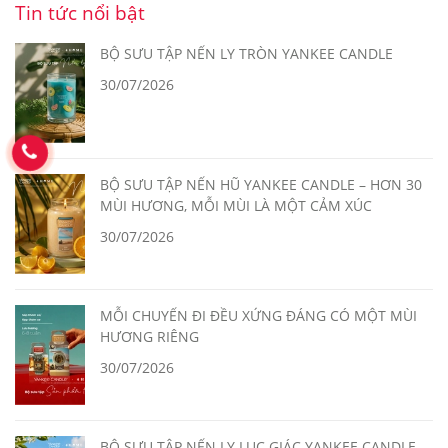
Tin tức nổi bật
BỘ SƯU TẬP NẾN LY TRÒN YANKEE CANDLE
30/07/2026
BỘ SƯU TẬP NẾN HŨ YANKEE CANDLE – HƠN 30
MÙI HƯƠNG, MỖI MÙI LÀ MỘT CẢM XÚC
30/07/2026
MỖI CHUYẾN ĐI ĐỀU XỨNG ĐÁNG CÓ MỘT MÙI
HƯƠNG RIÊNG
30/07/2026
BỘ SƯU TẬP NẾN LY LỤC GIÁC YANKEE CANDLE