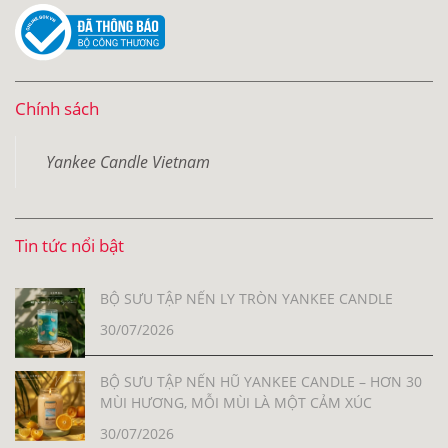
Chính sách
Yankee Candle Vietnam
Tin tức nổi bật
BỘ SƯU TẬP NẾN LY TRÒN YANKEE CANDLE
30/07/2026
BỘ SƯU TẬP NẾN HŨ YANKEE CANDLE – HƠN 30
MÙI HƯƠNG, MỖI MÙI LÀ MỘT CẢM XÚC
30/07/2026