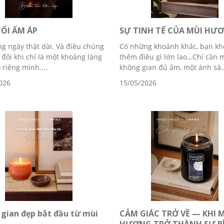
TỐI ẤM ÁP
SỰ TINH TẾ CỦA MÙI HƯ
g ngày thật dài. Và điều chúng
Có những khoảnh khắc, bạn kh
 đôi khi chỉ là một khoảng lặng
thêm điều gì lớn lao…Chỉ cần 
 riêng mình....
không gian đủ ấm, một ánh sá..
026
15/05/2026
gian đẹp bắt đầu từ mùi
CẢM GIÁC TRỞ VỀ — KHI 