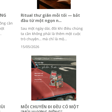
ƠNG
Ritual thư giãn mỗi tối — bắt
đầu từ một ngọn n...
ông cần
một
Sau một ngày dài, đôi khi điều chúng
.
ta cần không phải là thêm một cuộc
trò chuyện… mà chỉ là mộ...
15/05/2026
MÙI
MỖI CHUYẾN ĐI ĐỀU CÓ MỘT