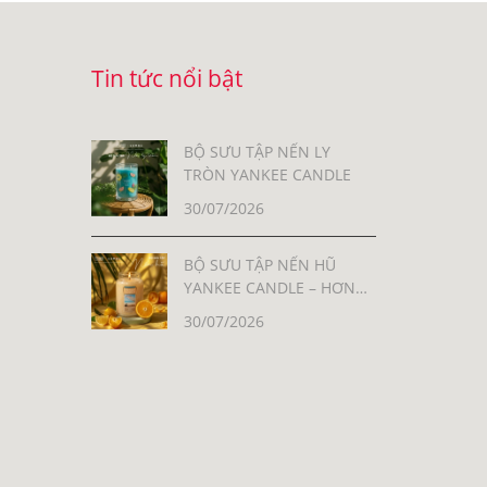
Tin tức nổi bật
BỘ SƯU TẬP NẾN LY
TRÒN YANKEE CANDLE
30/07/2026
BỘ SƯU TẬP NẾN HŨ
YANKEE CANDLE – HƠN
30 MÙI HƯƠNG, MỖI MÙI
30/07/2026
LÀ MỘT CẢM XÚC