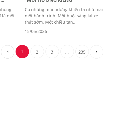
..
“MÙI HƯƠNG RIÊNG”
 không
Có những mùi hương khiến ta nhớ mãi
ỉ là một
một hành trình. Một buổi sáng lái xe
thật sớm. Một chiều tan...
15/05/2026
1
2
3
...
235