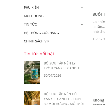
PHỤ KIỆN
BUỔI 
MÙI HƯƠNG
Có nhữn
TIN TỨC
ta cần…
nhỏ cho
HỆ THỐNG CỬA HÀNG
15/05/2
CHÍNH SÁCH VIP
Tin tức nổi bật
BỘ SƯU TẬP NẾN LY
TRÒN YANKEE CANDLE
30/07/2026
BỘ SƯU TẬP NẾN HŨ
YANKEE CANDLE – HƠN
Không 
30 MÙI HƯƠNG, MỖI MÙI