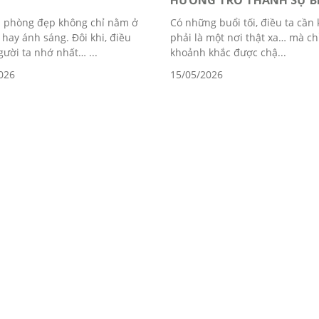
g
HƯƠNG TRỞ THÀNH SỰ BÌ.
 phòng đẹp không chỉ nằm ở
Có những buổi tối, điều ta cần
 hay ánh sáng. Đôi khi, điều
phải là một nơi thật xa… mà ch
gười ta nhớ nhất… ...
khoảnh khắc được chậ...
026
15/05/2026