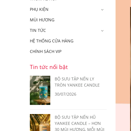
PHỤ KIỆN
MÙI HƯƠNG
TIN TỨC
HỆ THỐNG CỬA HÀNG
CHÍNH SÁCH VIP
Tin tức nổi bật
BỘ SƯU TẬP NẾN LY
TRÒN YANKEE CANDLE
30/07/2026
BỘ SƯU TẬP NẾN HŨ
YANKEE CANDLE – HƠN
30 MÙI HƯƠNG, MỖI MÙI