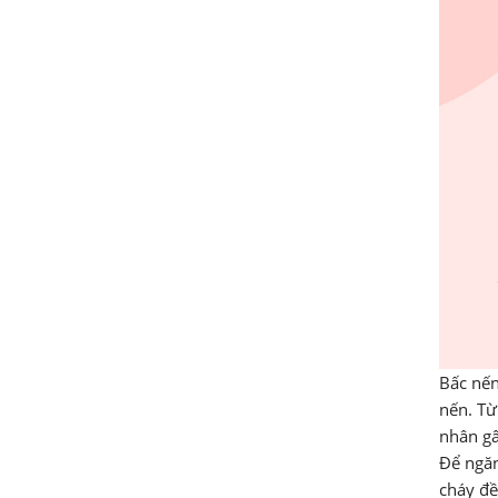
Bấc nến
nến. Từ
nhân gâ
Để ngăn
cháy đề