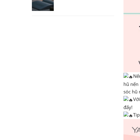
Nến
hũ nến 
sóc hũ 
Với
đấy!
Tip