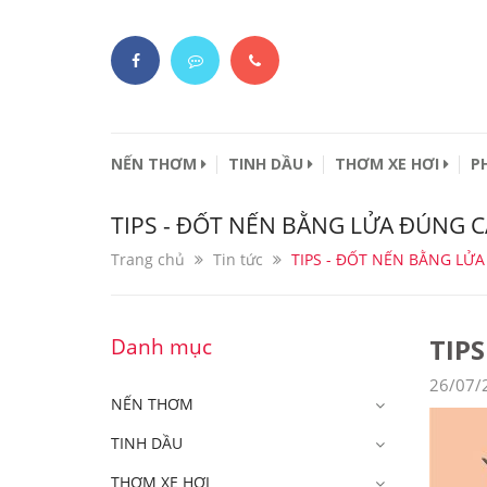
NẾN THƠM
TINH DẦU
THƠM XE HƠI
P
TIPS - ĐỐT NẾN BẰNG LỬA ĐÚNG 
Trang chủ
Tin tức
TIPS - ĐỐT NẾN BẰNG LỬ
TIP
Danh mục
26/07/
NẾN THƠM
TINH DẦU
THƠM XE HƠI