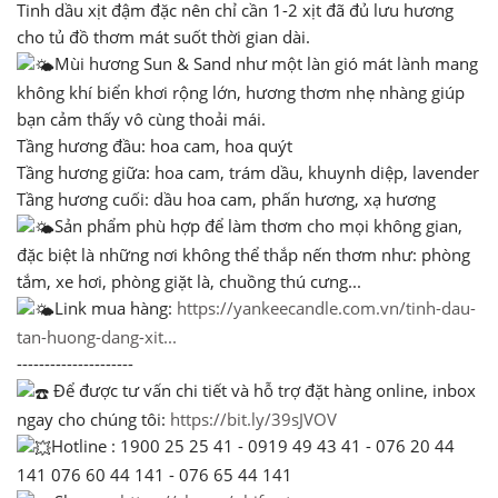
Tinh dầu xịt đậm đặc nên chỉ cần 1-2 xịt đã đủ lưu hương
cho tủ đồ thơm mát suốt thời gian dài.
Mùi hương Sun & Sand như một làn gió mát lành mang
không khí biển khơi rộng lớn, hương thơm nhẹ nhàng giúp
bạn cảm thấy vô cùng thoải mái.
Tầng hương đầu: hoa cam, hoa quýt
Tầng hương giữa: hoa cam, trám dầu, khuynh diệp, lavender
Tầng hương cuối: dầu hoa cam, phấn hương, xạ hương
Sản phẩm phù hợp để làm thơm cho mọi không gian,
đặc biệt là những nơi không thể thắp nến thơm như: phòng
tắm, xe hơi, phòng giặt là, chuồng thú cưng...
Link mua hàng:
https://yankeecandle.com.vn/tinh-dau-
tan-huong-dang-xit...
---------------------
Để được tư vấn chi tiết và hỗ trợ đặt hàng online, inbox
ngay cho chúng tôi:
https://bit.ly/39sJVOV
Hotline : 1900 25 25 41 - 0919 49 43 41 - 076 20 44
141 076 60 44 141 - 076 65 44 141