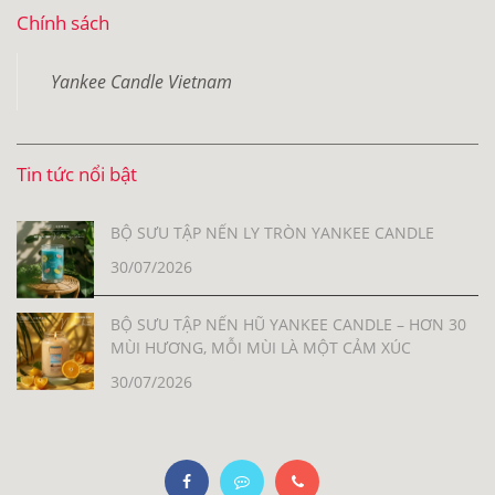
Chính sách
Yankee Candle Vietnam
Tin tức nổi bật
BỘ SƯU TẬP NẾN LY TRÒN YANKEE CANDLE
30/07/2026
BỘ SƯU TẬP NẾN HŨ YANKEE CANDLE – HƠN 30
MÙI HƯƠNG, MỖI MÙI LÀ MỘT CẢM XÚC
30/07/2026