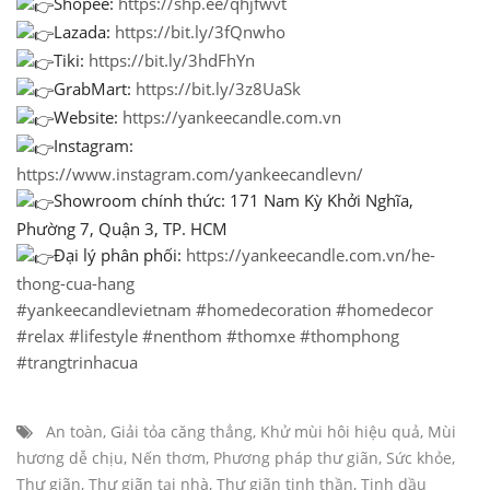
Shopee:
https://shp.ee/qhjfwvt
Lazada:
https://bit.ly/3fQnwho
Tiki:
https://bit.ly/3hdFhYn
GrabMart:
https://bit.ly/3z8UaSk
Website:
https://yankeecandle.com.vn
Instagram:
https://www.instagram.com/yankeecandlevn/
Showroom chính thức: 171 Nam Kỳ Khởi Nghĩa,
Phường 7, Quận 3, TP. HCM
Đại lý phân phối:
https://yankeecandle.com.vn/he-
thong-cua-hang
#yankeecandlevietnam
#homedecoration
#homedecor
#relax
#lifestyle
#nenthom
#thomxe
#thomphong
#trangtrinhacua
An toàn
,
Giải tỏa căng thẳng
,
Khử mùi hôi hiệu quả
,
Mùi
hương dễ chịu
,
Nến thơm
,
Phương pháp thư giãn
,
Sức khỏe
,
Thư giãn
,
Thư giãn tại nhà
,
Thư giãn tinh thần
,
Tinh dầu