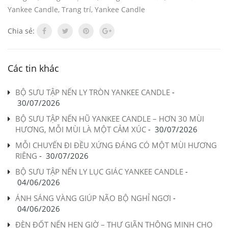
Yankee Candle
,
Trang trí
,
Yankee Candle
Chia sẻ:
Các tin khác
BỘ SƯU TẬP NẾN LY TRÒN YANKEE CANDLE
-
30/07/2026
BỘ SƯU TẬP NẾN HŨ YANKEE CANDLE – HƠN 30 MÙI
HƯƠNG, MỖI MÙI LÀ MỘT CẢM XÚC
-
30/07/2026
MỖI CHUYẾN ĐI ĐỀU XỨNG ĐÁNG CÓ MỘT MÙI HƯƠNG
RIÊNG
-
30/07/2026
BỘ SƯU TẬP NẾN LY LỤC GIÁC YANKEE CANDLE
-
04/06/2026
ÁNH SÁNG VÀNG GIÚP NÃO BỘ NGHỈ NGƠI
-
04/06/2026
ĐÈN ĐỐT NẾN HẸN GIỜ – THƯ GIÃN THÔNG MINH CHO