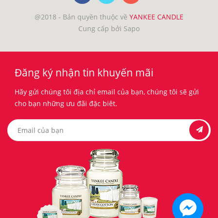
@2018 - Bản quyền thuộc về
YANKEE CANDLE
Cung cấp bởi Sapo
Đăng ký nhận tin khuyến mãi
Hãy gửi chúng tôi địa chỉ email của bạn, chúng tôi sẽ gửi
cho bạn những ưu đãi đặc biêt.