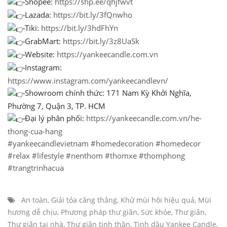
Shopee:
https://shp.ee/qhjfwvt
Lazada:
https://bit.ly/3fQnwho
Tiki:
https://bit.ly/3hdFhYn
GrabMart:
https://bit.ly/3z8UaSk
Website:
https://yankeecandle.com.vn
Instagram:
https://www.instagram.com/yankeecandlevn/
Showroom chính thức: 171 Nam Kỳ Khởi Nghĩa,
Phường 7, Quận 3, TP. HCM
Đại lý phân phối:
https://yankeecandle.com.vn/he-
thong-cua-hang
#yankeecandlevietnam
#homedecoration
#homedecor
#relax
#lifestyle
#nenthom
#thomxe
#thomphong
#trangtrinhacua
An toàn
,
Giải tỏa căng thẳng
,
Khử mùi hôi hiệu quả
,
Mùi
hương dễ chịu
,
Phương pháp thư giãn
,
Sức khỏe
,
Thư giãn
,
Thư giãn tại nhà
,
Thư giãn tinh thần
,
Tinh dầu Yankee Candle
,