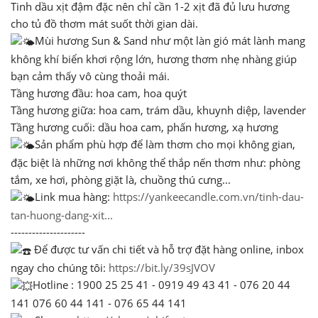
Tinh dầu xịt đậm đặc nên chỉ cần 1-2 xịt đã đủ lưu hương
cho tủ đồ thơm mát suốt thời gian dài.
Mùi hương Sun & Sand như một làn gió mát lành mang
không khí biển khơi rộng lớn, hương thơm nhẹ nhàng giúp
bạn cảm thấy vô cùng thoải mái.
Tầng hương đầu: hoa cam, hoa quýt
Tầng hương giữa: hoa cam, trám dầu, khuynh diệp, lavender
Tầng hương cuối: dầu hoa cam, phấn hương, xạ hương
Sản phẩm phù hợp để làm thơm cho mọi không gian,
đặc biệt là những nơi không thể thắp nến thơm như: phòng
tắm, xe hơi, phòng giặt là, chuồng thú cưng...
Link mua hàng:
https://yankeecandle.com.vn/tinh-dau-
tan-huong-dang-xit...
---------------------
Để được tư vấn chi tiết và hỗ trợ đặt hàng online, inbox
ngay cho chúng tôi:
https://bit.ly/39sJVOV
Hotline : 1900 25 25 41 - 0919 49 43 41 - 076 20 44
141 076 60 44 141 - 076 65 44 141