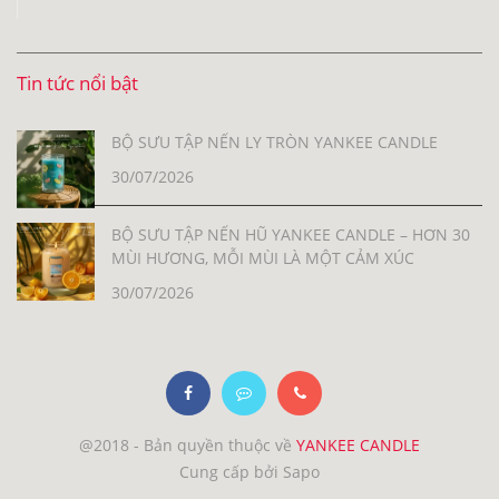
Tin tức nổi bật
BỘ SƯU TẬP NẾN LY TRÒN YANKEE CANDLE
30/07/2026
BỘ SƯU TẬP NẾN HŨ YANKEE CANDLE – HƠN 30
MÙI HƯƠNG, MỖI MÙI LÀ MỘT CẢM XÚC
30/07/2026
@2018 - Bản quyền thuộc về
YANKEE CANDLE
Cung cấp bởi Sapo