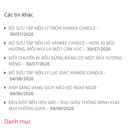
Các tin khác
BỘ SƯU TẬP NẾN LY TRÒN YANKEE CANDLE
-
30/07/2026
BỘ SƯU TẬP NẾN HŨ YANKEE CANDLE – HƠN 30 MÙI
HƯƠNG, MỖI MÙI LÀ MỘT CẢM XÚC
-
30/07/2026
MỖI CHUYẾN ĐI ĐỀU XỨNG ĐÁNG CÓ MỘT MÙI HƯƠNG
RIÊNG
-
30/07/2026
BỘ SƯU TẬP NẾN LY LỤC GIÁC YANKEE CANDLE
-
04/06/2026
ÁNH SÁNG VÀNG GIÚP NÃO BỘ NGHỈ NGƠI
-
04/06/2026
ĐÈN ĐỐT NẾN HẸN GIỜ – THƯ GIÃN THÔNG MINH CHO
MỌI KHÔNG GIAN
-
04/06/2026
Danh mục