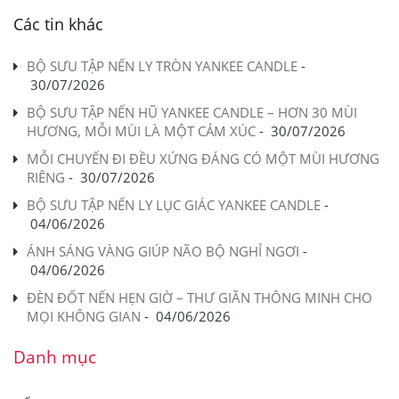
Các tin khác
BỘ SƯU TẬP NẾN LY TRÒN YANKEE CANDLE
-
30/07/2026
BỘ SƯU TẬP NẾN HŨ YANKEE CANDLE – HƠN 30 MÙI
HƯƠNG, MỖI MÙI LÀ MỘT CẢM XÚC
-
30/07/2026
MỖI CHUYẾN ĐI ĐỀU XỨNG ĐÁNG CÓ MỘT MÙI HƯƠNG
RIÊNG
-
30/07/2026
BỘ SƯU TẬP NẾN LY LỤC GIÁC YANKEE CANDLE
-
04/06/2026
ÁNH SÁNG VÀNG GIÚP NÃO BỘ NGHỈ NGƠI
-
04/06/2026
ĐÈN ĐỐT NẾN HẸN GIỜ – THƯ GIÃN THÔNG MINH CHO
MỌI KHÔNG GIAN
-
04/06/2026
Danh mục