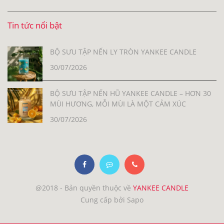
Tin tức nổi bật
BỘ SƯU TẬP NẾN LY TRÒN YANKEE CANDLE
30/07/2026
BỘ SƯU TẬP NẾN HŨ YANKEE CANDLE – HƠN 30
MÙI HƯƠNG, MỖI MÙI LÀ MỘT CẢM XÚC
30/07/2026
@2018 - Bản quyền thuộc về
YANKEE CANDLE
Cung cấp bởi Sapo