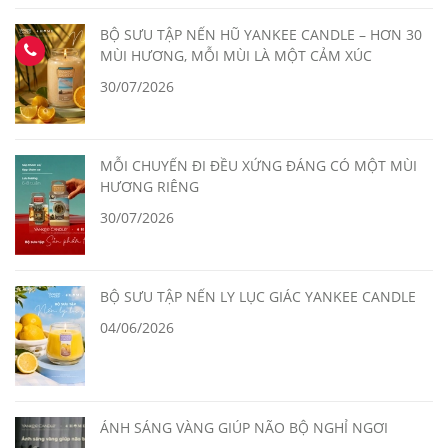
BỘ SƯU TẬP NẾN HŨ YANKEE CANDLE – HƠN 30
MÙI HƯƠNG, MỖI MÙI LÀ MỘT CẢM XÚC
30/07/2026
MỖI CHUYẾN ĐI ĐỀU XỨNG ĐÁNG CÓ MỘT MÙI
HƯƠNG RIÊNG
30/07/2026
BỘ SƯU TẬP NẾN LY LỤC GIÁC YANKEE CANDLE
04/06/2026
ÁNH SÁNG VÀNG GIÚP NÃO BỘ NGHỈ NGƠI