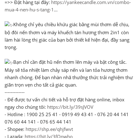
=>> Đặt hàng tại đây:
https://yankeecandle.com.vn/combo-
mua-4-nen-hu-s-tang-1
...
︎ ︎ ︎ ︎ ︎ ︎︎
Không chỉ yêu chiều khứu giác bằng mùi thơm dễ chịu,
bộ đôi nến thơm và máy khuếch tán hương thơm 2in1 còn
làm hài lòng thị giác của bạn bởi thiết kế hiện đại, đầy sang
trọng.
︎ ︎ ︎ ︎ ︎ ︎︎
Bạn chỉ cần đặt hũ nến thơm lên máy và bật công tắc.
Máy sẽ tỏa nhiệt làm chảy sáp nến và lan tỏa hương thơm
nhanh chóng. Để bạn nhàn nhã thưởng thức trải nghiệm thư
giãn trọn vẹn cho tất cả giác quan.
-------------
- Để được tư vấn chi tiết và hỗ trợ đặt hàng online, inbox
ngay cho chúng tôi:
https://bit.ly/39sJVOV
- Hotline : 1900 25 25 41 - 0919 49 43 41 - 076 20 44 141
076 60 44 141 - 076 65 44 141
- Shopee:
https://shp.ee/qhjfwvt
- Lazada:
https://bit.ly/3fQnwho