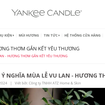
HỤ KIỆN
MÙI HƯƠNG
TIN TỨC
HỆ THỐNG CỬA HÀNG
HƯƠNG THƠM GẮN KẾT YÊU THƯƠNG
 LAN - HƯƠNG THƠM GẮN KẾT YÊU THƯƠNG
 Ý NGHĨA MÙA LỄ VU LAN - HƯƠNG 
2024 | Viết bởi: Công ty TNHH ATZ Home & Skin