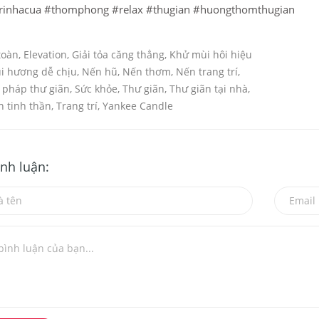
rinhacua
#thomphong
#relax
#thugian
#huongthomthugian
toàn
,
Elevation
,
Giải tỏa căng thẳng
,
Khử mùi hôi hiệu
i hương dễ chịu
,
Nến hũ
,
Nến thơm
,
Nến trang trí
,
pháp thư giãn
,
Sức khỏe
,
Thư giãn
,
Thư giãn tại nhà
,
n tinh thần
,
Trang trí
,
Yankee Candle
ình luận: