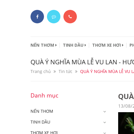
NẾN THƠM
TINH DẦU
THƠM XE HƠI
P
QUÀ Ý NGHĨA MÙA LỄ VU LAN - 
Trang chủ
Tin tức
QUÀ Ý NGHĨA MÙA LỄ VU
QUÀ
Danh mục
13/08/
NẾN THƠM
TINH DẦU
THƠM XE HƠI