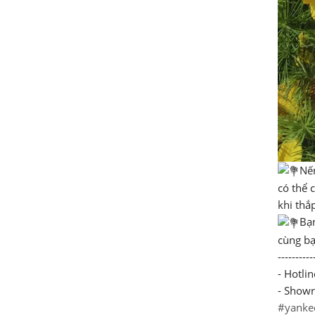
Nến
có thể 
khi thắ
Bạn
cùng bạ
----------
- Hotli
- Show
#yanke