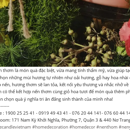
 thơm là món quà đặc biệt, vừa mang tính thẩm mỹ, vừa giúp tạ
chọn những mùi hương tự nhiên như oải hương, gỗ hay hoa nhài 
p nến, hương thơm sẽ lan tỏa, kết nối yêu thương và nhắc nhở về 
 có thể kết hợp nến thơm cùng giỏ hoa tươi để món quà thêm phầ
n chọn quà ý nghĩa tri ân đấng sinh thành của mình nha!
-------
ne : 1900 25 25 41 - 0919 49 43 41 - 076 20 44 141- 076 60 44 1
room: 171 Nam Kỳ Khởi Nghĩa, Phường 7, Quận 3 & 440 Nơ Tran
ecandlevietnam
#homedecoration
#homedecor
#nenthom
#nen