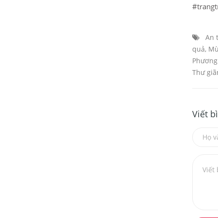
#trangt
An 
quả
,
Mù
Phương 
Thư giã
Viết b