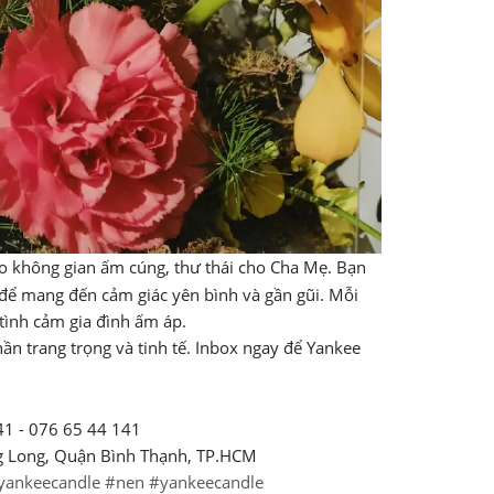
o không gian ấm cúng, thư thái cho Cha Mẹ. Bạn
để mang đến cảm giác yên bình và gần gũi. Mỗi
tình cảm gia đình ấm áp.
n trang trọng và tinh tế. Inbox ngay để Yankee
41 - 076 65 44 141
g Long, Quận Bình Thạnh, TP.HCM
yankeecandle
#nen
#yankeecandle