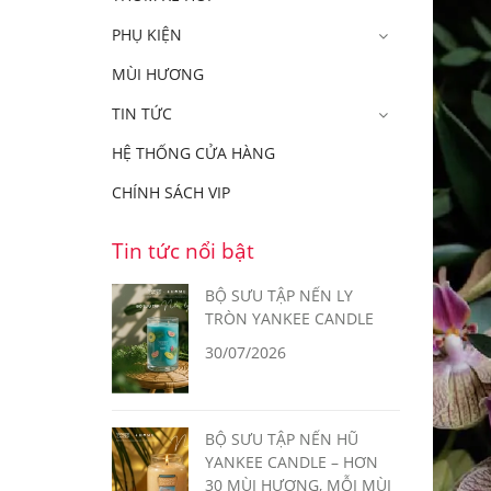
PHỤ KIỆN
MÙI HƯƠNG
TIN TỨC
HỆ THỐNG CỬA HÀNG
CHÍNH SÁCH VIP
Tin tức nổi bật
BỘ SƯU TẬP NẾN LY
TRÒN YANKEE CANDLE
30/07/2026
BỘ SƯU TẬP NẾN HŨ
YANKEE CANDLE – HƠN
30 MÙI HƯƠNG, MỖI MÙI