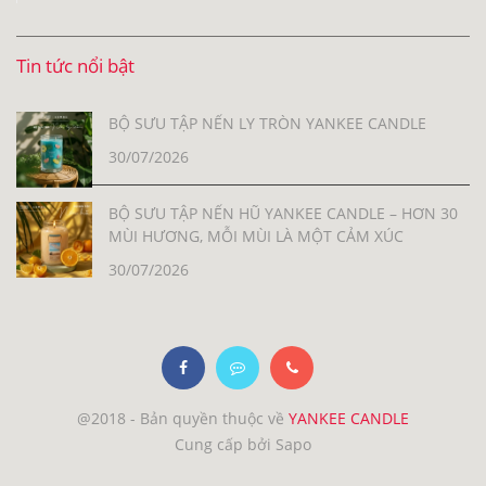
Tin tức nổi bật
BỘ SƯU TẬP NẾN LY TRÒN YANKEE CANDLE
30/07/2026
BỘ SƯU TẬP NẾN HŨ YANKEE CANDLE – HƠN 30
MÙI HƯƠNG, MỖI MÙI LÀ MỘT CẢM XÚC
30/07/2026
@2018 - Bản quyền thuộc về
YANKEE CANDLE
Cung cấp bởi Sapo