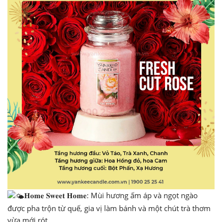
𝐇𝐨𝐦𝐞 𝐒𝐰𝐞𝐞𝐭 𝐇𝐨𝐦𝐞: Mùi hương ấm áp và ngọt ngào
được pha trộn từ quế, gia vị làm bánh và một chút trà thơm
vừa mới rót.