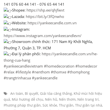
141 076 60 44 141 - 076 65 44 141
Shopee:
https://shp.ee/qhjfwvt
Lazada:
https://bit.ly/3fQnwho
Website:
https://yankeecandle.com.vn
Instagram:
https://www.instagram.com/yankeecandlevn/
Showroom chính thức: 171 Nam Kỳ Khởi Nghĩa,
Phường 7, Quận 3, TP. HCM
Đại lý phân phối:
https://yankeecandle.com.vn/he-
thong-cua-hang
#yankeecandlevietnam
#homedecoration
#homedecor
#relax
#lifestyle
#nenthom
#thomxe
#thomphong
#trangtrinhacua
#yankeecandle
An toàn
,
Bí quyết
,
Giải tỏa căng thẳng
,
Khử mùi hôi hiệu
quả
,
Mùi hương dễ chịu
,
Nến hũ
,
Nến thơm
,
Nến trang trí
,
Phương pháp thư giãn
,
Sức khỏe
,
Thư giãn
,
Thư giãn tại nhà
,