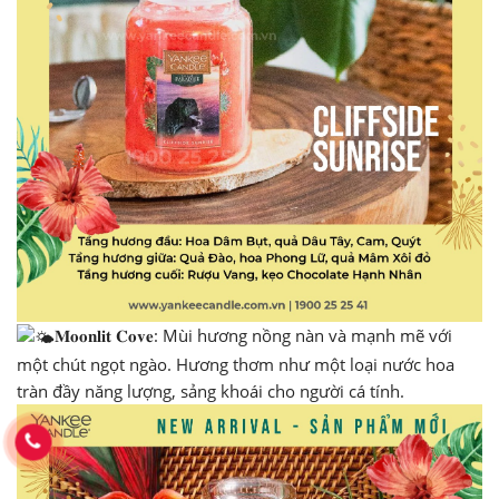
𝐌𝐨𝐨𝐧𝐥𝐢𝐭 𝐂𝐨𝐯𝐞: Mùi hương nồng nàn và mạnh mẽ với
một chút ngọt ngào. Hương thơm như một loại nước hoa
tràn đầy năng lượng, sảng khoái cho người cá tính.