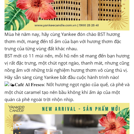
Mùa hè năm nay, hãy cùng Yankee đón chào BST hương
thơm mới, mang đến tổ ấm của bạn với hương thơm đặc
trưng của từng vùng đất khác nhau.
BST mới có 11 mùi nến, mỗi hũ nến sẽ mang đến bạn hương
vị rất đặc trưng, một chút ngọt ngào, thanh mát, nhưng cũng
nồng ấm với những trải nghiệm hương thơm vô cùng thú vị.
Hãy sẵn sàng cùng Yankee bắt đầu cuộc hành trình nào!
𝐂𝐚𝐟𝐞́ 𝐀𝐥 𝐅𝐫𝐞𝐬𝐜𝐨: Nốt hương ngọt ngào của quế, cà phê và
một chút caramel tạo nên bầu không khí ấm áp của một
quán cà phê ngoài trời nhộn nhịp.