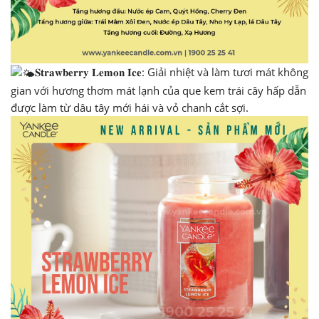
𝐒𝐭𝐫𝐚𝐰𝐛𝐞𝐫𝐫𝐲 𝐋𝐞𝐦𝐨𝐧 𝐈𝐜𝐞: Giải nhiệt và làm tươi mát không
gian với hương thơm mát lạnh của que kem trái cây hấp dẫn
được làm từ dâu tây mới hái và vỏ chanh cắt sợi.