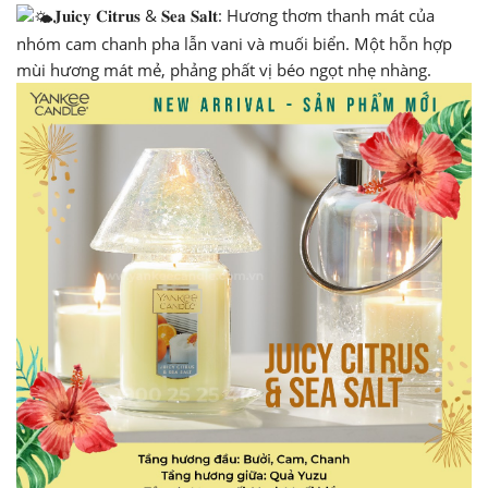
𝐉𝐮𝐢𝐜𝐲 𝐂𝐢𝐭𝐫𝐮𝐬 & 𝐒𝐞𝐚 𝐒𝐚𝐥𝐭: Hương thơm thanh mát của
nhóm cam chanh pha lẫn vani và muối biển. Một hỗn hợp
mùi hương mát mẻ, phảng phất vị béo ngọt nhẹ nhàng.