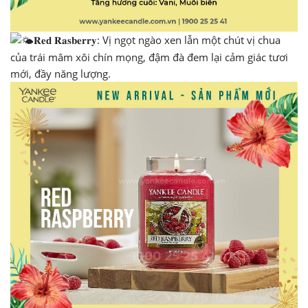
𝐑𝐞𝐝 𝐑𝐚𝐬𝐛𝐞𝐫𝐫𝐲: Vị ngọt ngào xen lẫn một chút vị chua
của trái mâm xôi chín mọng, đậm đà đem lại cảm giác tươi
mới, đầy năng lượng.