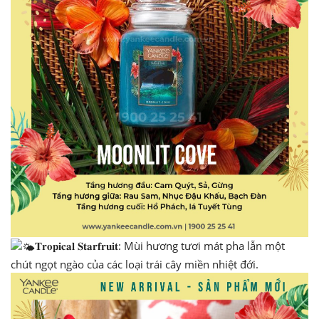
𝐓𝐫𝐨𝐩𝐢𝐜𝐚𝐥 𝐒𝐭𝐚𝐫𝐟𝐫𝐮𝐢𝐭: Mùi hương tươi mát pha lẫn một
chút ngọt ngào của các loại trái cây miền nhiệt đới.