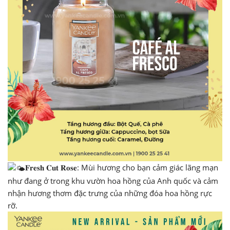
𝐅𝐫𝐞𝐬𝐡 𝐂𝐮𝐭 𝐑𝐨𝐬𝐞: Mùi hương cho bạn cảm giác lãng mạn
như đang ở trong khu vườn hoa hồng của Anh quốc và cảm
nhận hương thơm đặc trưng của những đóa hoa hồng rực
rỡ.