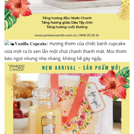
𝐕𝐚𝐧𝐢𝐥𝐥𝐚 𝐂𝐮𝐩𝐜𝐚𝐤𝐞: Hương thơm của chiếc bánh cupcake
vừa mới ra lò xen lẫn một chút chanh thanh mát. Mùi thơm
béo ngọt nhưng nhẹ nhàng, không hề gây ngấy.