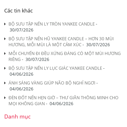
Các tin khác
BỘ SƯU TẬP NẾN LY TRÒN YANKEE CANDLE
-
30/07/2026
BỘ SƯU TẬP NẾN HŨ YANKEE CANDLE – HƠN 30 MÙI
HƯƠNG, MỖI MÙI LÀ MỘT CẢM XÚC
-
30/07/2026
MỖI CHUYẾN ĐI ĐỀU XỨNG ĐÁNG CÓ MỘT MÙI HƯƠNG
RIÊNG
-
30/07/2026
BỘ SƯU TẬP NẾN LY LỤC GIÁC YANKEE CANDLE
-
04/06/2026
ÁNH SÁNG VÀNG GIÚP NÃO BỘ NGHỈ NGƠI
-
04/06/2026
ĐÈN ĐỐT NẾN HẸN GIỜ – THƯ GIÃN THÔNG MINH CHO
MỌI KHÔNG GIAN
-
04/06/2026
Danh mục