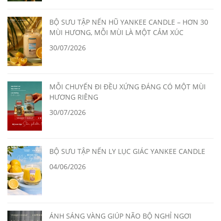
BỘ SƯU TẬP NẾN HŨ YANKEE CANDLE – HƠN 30
MÙI HƯƠNG, MỖI MÙI LÀ MỘT CẢM XÚC
30/07/2026
MỖI CHUYẾN ĐI ĐỀU XỨNG ĐÁNG CÓ MỘT MÙI
HƯƠNG RIÊNG
30/07/2026
BỘ SƯU TẬP NẾN LY LỤC GIÁC YANKEE CANDLE
04/06/2026
ÁNH SÁNG VÀNG GIÚP NÃO BỘ NGHỈ NGƠI