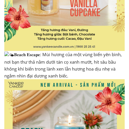
𝐁𝐞𝐚𝐜𝐡 𝐄𝐬𝐜𝐚𝐩𝐞: Mùi hương của một vùng biển yên bình,
nơi bạn thư thả nằm dưới tán cọ xanh mướt, hít sâu bầu
không khí biển trong lành xen lẫn hương hoa dịu nhẹ và
ngắm nhìn đại dương xanh biếc.