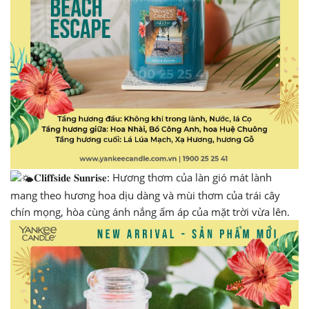
𝐂𝐥𝐢𝐟𝐟𝐬𝐢𝐝𝐞 𝐒𝐮𝐧𝐫𝐢𝐬𝐞: Hương thơm của làn gió mát lành
mang theo hương hoa dịu dàng và mùi thơm của trái cây
chín mọng, hòa cùng ánh nắng ấm áp của mặt trời vừa lên.