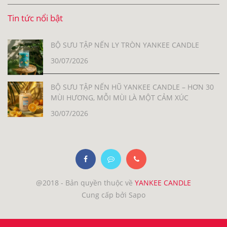
Tin tức nổi bật
BỘ SƯU TẬP NẾN LY TRÒN YANKEE CANDLE
30/07/2026
BỘ SƯU TẬP NẾN HŨ YANKEE CANDLE – HƠN 30
MÙI HƯƠNG, MỖI MÙI LÀ MỘT CẢM XÚC
30/07/2026
@2018 - Bản quyền thuộc về
YANKEE CANDLE
Cung cấp bởi Sapo