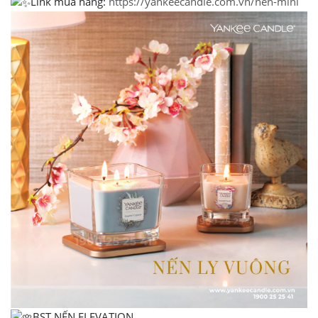
Link mua hàng:
https://yankeecandle.com.vn/nen-mini
BST NẾN ELEVATION