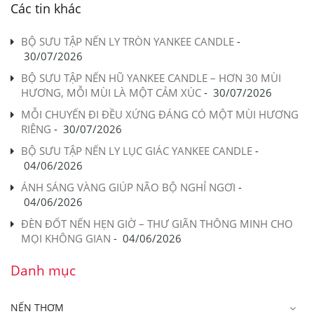
Các tin khác
BỘ SƯU TẬP NẾN LY TRÒN YANKEE CANDLE
-
30/07/2026
BỘ SƯU TẬP NẾN HŨ YANKEE CANDLE – HƠN 30 MÙI
HƯƠNG, MỖI MÙI LÀ MỘT CẢM XÚC
-
30/07/2026
MỖI CHUYẾN ĐI ĐỀU XỨNG ĐÁNG CÓ MỘT MÙI HƯƠNG
RIÊNG
-
30/07/2026
BỘ SƯU TẬP NẾN LY LỤC GIÁC YANKEE CANDLE
-
04/06/2026
ÁNH SÁNG VÀNG GIÚP NÃO BỘ NGHỈ NGƠI
-
04/06/2026
ĐÈN ĐỐT NẾN HẸN GIỜ – THƯ GIÃN THÔNG MINH CHO
MỌI KHÔNG GIAN
-
04/06/2026
Danh mục
NẾN THƠM