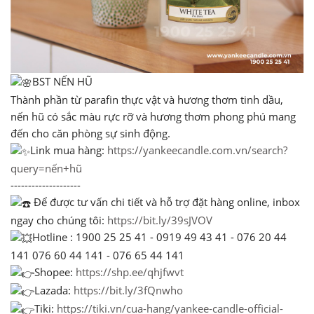
BST NẾN HŨ
Thành phần từ parafin thực vật và hương thơm tinh dầu,
nến hũ có sắc màu rực rỡ và hương thơm phong phú mang
đến cho căn phòng sự sinh động.
Link mua hàng:
https://yankeecandle.com.vn/search?
query=nến+hũ
--------------------
Để được tư vấn chi tiết và hỗ trợ đặt hàng online, inbox
ngay cho chúng tôi:
https://bit.ly/39sJVOV
Hotline : 1900 25 25 41 - 0919 49 43 41 - 076 20 44
141 076 60 44 141 - 076 65 44 141
Shopee:
https://shp.ee/qhjfwvt
Lazada:
https://bit.ly/3fQnwho
Tiki:
https://tiki.vn/cua-hang/yankee-candle-official-