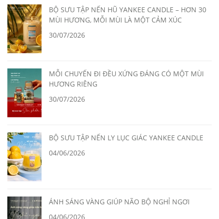
BỘ SƯU TẬP NẾN HŨ YANKEE CANDLE – HƠN 30
MÙI HƯƠNG, MỖI MÙI LÀ MỘT CẢM XÚC
30/07/2026
MỖI CHUYẾN ĐI ĐỀU XỨNG ĐÁNG CÓ MỘT MÙI
HƯƠNG RIÊNG
30/07/2026
BỘ SƯU TẬP NẾN LY LỤC GIÁC YANKEE CANDLE
04/06/2026
ÁNH SÁNG VÀNG GIÚP NÃO BỘ NGHỈ NGƠI
04/06/2026