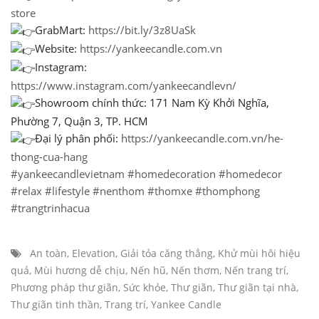
store
GrabMart:
https://bit.ly/3z8UaSk
Website:
https://yankeecandle.com.vn
Instagram:
https://www.instagram.com/yankeecandlevn/
Showroom chính thức: 171 Nam Kỳ Khởi Nghĩa,
Phường 7, Quận 3, TP. HCM
Đại lý phân phối:
https://yankeecandle.com.vn/he-
thong-cua-hang
#yankeecandlevietnam
#homedecoration
#homedecor
#relax
#lifestyle
#nenthom
#thomxe
#thomphong
#trangtrinhacua
An toàn
,
Elevation
,
Giải tỏa căng thẳng
,
Khử mùi hôi hiệu
quả
,
Mùi hương dễ chịu
,
Nến hũ
,
Nến thơm
,
Nến trang trí
,
Phương pháp thư giãn
,
Sức khỏe
,
Thư giãn
,
Thư giãn tại nhà
,
Thư giãn tinh thần
,
Trang trí
,
Yankee Candle