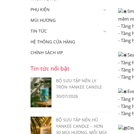
PHỤ KIỆN
Smo
mềm mạ
MÙI HƯƠNG
- Tầng 
TIN TỨC
- Tầng 
- Tầng 
HỆ THỐNG CỬA HÀNG
CHÍNH SÁCH VIP
Sea
- Tầng 
Tin tức nổi bật
- Tầng 
- Tầng 
BỘ SƯU TẬP NẾN LY
TRÒN YANKEE CANDLE
Eve
30/07/2026
- Tầng 
- Tầng 
- Tầng 
BỘ SƯU TẬP NẾN HŨ
YANKEE CANDLE – HƠN
Dea
30 MÙI HƯƠNG, MỖI MÙI