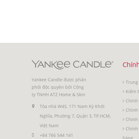
Chính
Yankee Candle được phân
Trung
phối độc quyền bởi Công
Kiểm 
ty TNHH ATZ Home & Skin
Chính 
Tòa nhà W4S, 171 Nam Kỳ Khởi
Chính
Nghĩa, Phường 7, Quận 3, TP.HCM,
Chính 
Việt Nam
Chính 
+84 766 544 141
hàng