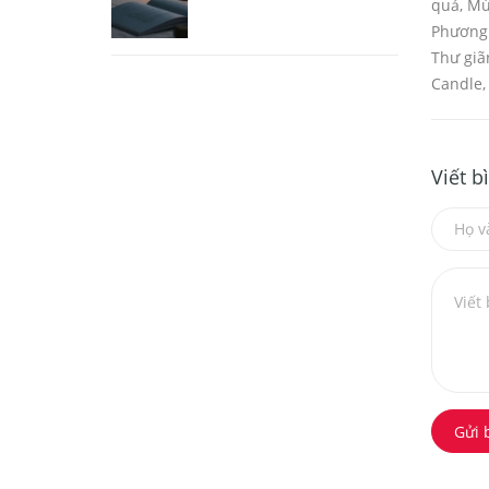
quả
,
Mù
Phương 
Thư giã
Candle
Viết b
Gửi 