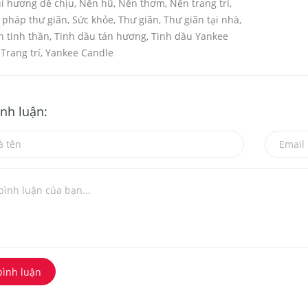
i hương dễ chịu
,
Nến hũ
,
Nến thơm
,
Nến trang trí
,
pháp thư giãn
,
Sức khỏe
,
Thư giãn
,
Thư giãn tại nhà
,
n tinh thần
,
Tinh dầu tán hương
,
Tinh dầu Yankee
,
Trang trí
,
Yankee Candle
ình luận:
bình luận