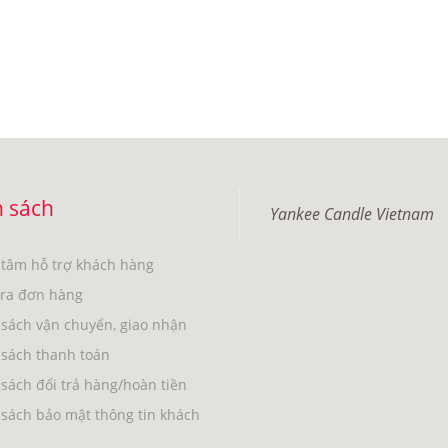
 sách
Yankee Candle Vietnam
 tâm hỗ trợ khách hàng
tra đơn hàng
sách vận chuyển, giao nhận
 sách thanh toán
sách đổi trả hàng/hoàn tiền
sách bảo mật thông tin khách