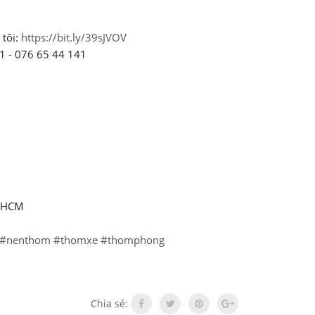
 tôi:
https://bit.ly/39sJVOV
41 - 076 65 44 141
. HCM
#nenthom
#thomxe
#thomphong
Chia sẻ: