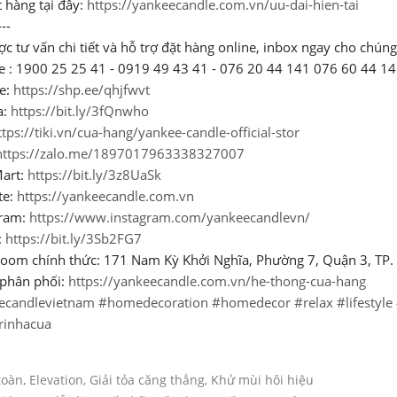
 hàng tại đây:
https://yankeecandle.com.vn/uu-dai-hien-tai
---
ợc tư vấn chi tiết và hỗ trợ đặt hàng online, inbox ngay cho chúng
ne : 1900 25 25 41 - 0919 49 43 41 - 076 20 44 141 076 60 44 1
e:
https://shp.ee/qhjfwvt
a:
https://bit.ly/3fQnwho
ttps://tiki.vn/cua-hang/yankee-candle-official-stor
https://zalo.me/1897017963338327007
art:
https://bit.ly/3z8UaSk
te:
https://yankeecandle.com.vn
gram:
https://www.instagram.com/yankeecandlevn/
:
https://bit.ly/3Sb2FG7
oom chính thức: 171 Nam Kỳ Khởi Nghĩa, Phường 7, Quận 3, TP
ý phân phối:
https://yankeecandle.com.vn/he-thong-cua-hang
ecandlevietnam
#homedecoration
#homedecor
#relax
#lifestyle
rinhacua
toàn
,
Elevation
,
Giải tỏa căng thẳng
,
Khử mùi hôi hiệu