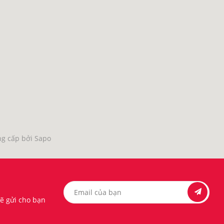
g cấp bởi Sapo
sẽ gửi cho bạn