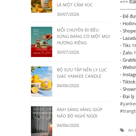
=>> Đặt
LÀ MỘT CẢM XÚC
----------
30/07/2026
- Để đư
- Hotli
MỖI CHUYẾN ĐI ĐỀU
- Shope
XỨNG ĐÁNG CÓ MỘT MÙI
- Lazad
HƯƠNG RIÊNG
- Tiki:
h
30/07/2026
- Zalo:
- GrabM
- Websi
BỘ SƯU TẬP NẾN LY LỤC
- Insta
GIÁC YANKEE CANDLE
- Tiktok
04/06/2026
- Showr
- Đại l
#yanke
ÁNH SÁNG VÀNG GIÚP
#trangt
NÃO BỘ NGHỈ NGƠI
04/06/2026
An 