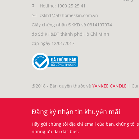
Hotline: 1900 25 25 41
cskh1@atzhomeskin.com.vn
Giấy chứng nhận ĐKKD số 0314197974
do Sở KH&ĐT thành phố Hồ Chí Minh
cấp ngày 12/01/2017
@2018 - Bản quyền thuộc về
YANKEE CANDLE
|
Cun
Đăng ký nhận tin khuyến mãi
Hãy gửi chúng tôi địa chỉ email của bạn, chúng tôi 
những ưu đãi đặc biêt.