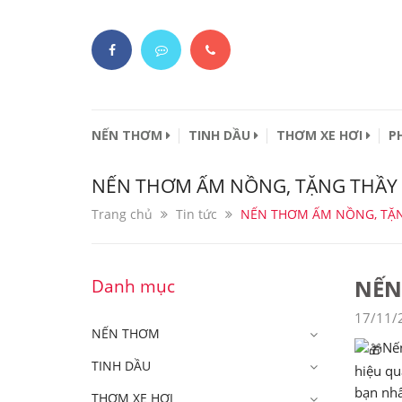
NẾN THƠM
TINH DẦU
THƠM XE HƠI
P
NẾN THƠM ẤM NỒNG, TẶNG THẦY
Trang chủ
Tin tức
NẾN THƠM ẤM NỒNG, TẶN
NẾN
Danh mục
17/11/
NẾN THƠM
Nến
TINH DẦU
hiệu qu
bạn nhâ
THƠM XE HƠI