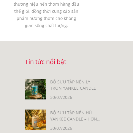
thương hiệu nến thơm hàng đầu
thế giới, đồng thời cung cấp sản
phẩm hương thơm cho không
gian sống chất lượng.
Tin tức nổi bật
BỘ SƯU TẬP NẾN LY
TRÒN YANKEE CANDLE
30/07/2026
BỘ SƯU TẬP NẾN HŨ
YANKEE CANDLE – HƠN
30 MÙI HƯƠNG, MỖI MÙI
30/07/2026
LÀ MỘT CẢM XÚC