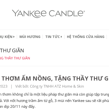
HỤ KIỆN
MÙI HƯƠNG
TIN TỨC
HỆ THỐNG CỬA HÀNG
 THƯ GIÃN
G THẦY THƯ GIÃN
 THƠM ẤM NỒNG, TẶNG THẦY THƯ G
2023 | Viết bởi: Công ty TNHH ATZ Home & Skin
 thơm không chỉ là một liệu pháp thư giãn mà còn giúp tập trung
ả. Với nốt hương trầm ấm từ gỗ, 3 mùi nến Yankee sau sẽ rất ph
n dịp 20/11 này đấy.