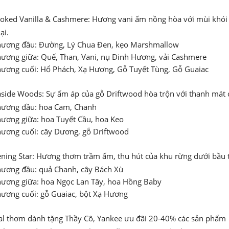
ked Vanilla & Cashmere: Hương vani ấm nồng hòa với mùi khói 
i.
hương đầu: Đường, Lý Chua Đen, kẹo Marshmallow
hương giữa: Quế, Than, Vani, nụ Đinh Hương, vải Cashmere
hương cuối: Hổ Phách, Xạ Hương, Gỗ Tuyết Tùng, Gỗ Guaiac
side Woods: Sự ấm áp của gỗ Driftwood hòa trộn với thanh mát c
hương đầu: hoa Cam, Chanh
hương giữa: hoa Tuyết Cầu, hoa Keo
hương cuối: cây Dương, gỗ Driftwood
ning Star: Hương thơm trầm ấm, thu hút của khu rừng dưới bầu t
hương đầu: quả Chanh, cây Bách Xù
hương giữa: hoa Ngọc Lan Tây, hoa Hồng Baby
hương cuối: gỗ Guaiac, bột Xạ Hương
l thơm dành tặng Thầy Cô, Yankee ưu đãi 20-40% các sản phẩm