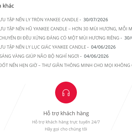
n khác
ƯU TẬP NẾN LY TRÒN YANKEE CANDLE
-
30/07/2026
ƯU TẬP NẾN HŨ YANKEE CANDLE – HƠN 30 MÙI HƯƠNG, MỖI 
CHUYẾN ĐI ĐỀU XỨNG ĐÁNG CÓ MỘT MÙI HƯƠNG RIÊNG
-
30/
ƯU TẬP NẾN LY LỤC GIÁC YANKEE CANDLE
-
04/06/2026
SÁNG VÀNG GIÚP NÃO BỘ NGHỈ NGƠI
-
04/06/2026
ĐỐT NẾN HẸN GIỜ – THƯ GIÃN THÔNG MINH CHO MỌI KHÔNG 
Hỗ trợ khách hàng
Hỗ trợ khách hàng trực tuyến 24/7
Hãy gọi cho chúng tôi