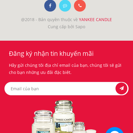
@2018 - Bản quyền thuộc về
YANKEE CANDLE
Cung cấp bởi Sapo
Đăng ký nhận tin khuyến mãi
Hãy gửi chúng tôi địa chỉ email của bạn, chúng tôi sẽ gửi
cho bạn những ưu đãi đặc biêt.