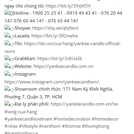
ngay cho chúng tôi:
https://bit.ly/39sJVOV
Hotline : 1900 25 25 41 - 0919 49 43 41 - 076 20 44
141 076 60 44 141 - 076 65 44 141
Shopee:
https://shp.ee/qhjfwvt
Lazada:
https://bit.ly/3fQnwho
Tiki:
https://tiki.vn/cua-hang/yankee-candle-official-
store
GrabMart:
https://bit.ly/3z8UaSk
Website:
https://yankeecandle.com.vn
Instagram:
https://www.instagram.com/yankeecandlevn/
Showroom chính thức: 171 Nam Kỳ Khởi Nghĩa,
Phường 7, Quận 3, TP. HCM
Đại lý phân phối:
https://yankeecandle.com.vn/he-
thong-cua-hang
#yankeecandlevietnam
#homedecoration
#homedecor
#relax
#lifestyle
#nenthom
#thomxe
#thomphong
#trangtrinhacua