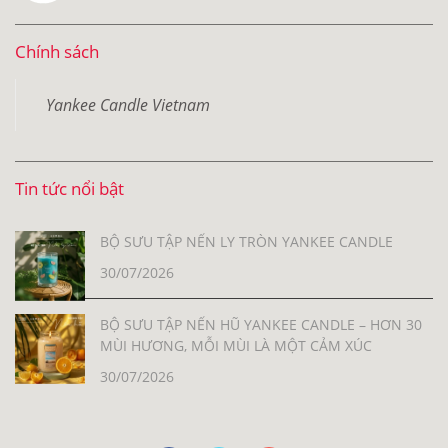
Chính sách
Yankee Candle Vietnam
Tin tức nổi bật
BỘ SƯU TẬP NẾN LY TRÒN YANKEE CANDLE
30/07/2026
BỘ SƯU TẬP NẾN HŨ YANKEE CANDLE – HƠN 30
MÙI HƯƠNG, MỖI MÙI LÀ MỘT CẢM XÚC
30/07/2026