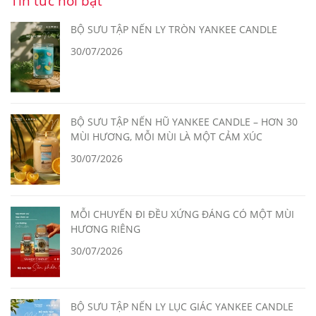
Tin tức nổi bật
BỘ SƯU TẬP NẾN LY TRÒN YANKEE CANDLE
30/07/2026
BỘ SƯU TẬP NẾN HŨ YANKEE CANDLE – HƠN 30
MÙI HƯƠNG, MỖI MÙI LÀ MỘT CẢM XÚC
30/07/2026
MỖI CHUYẾN ĐI ĐỀU XỨNG ĐÁNG CÓ MỘT MÙI
HƯƠNG RIÊNG
30/07/2026
BỘ SƯU TẬP NẾN LY LỤC GIÁC YANKEE CANDLE