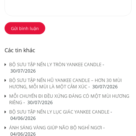
Gửi bình luận
Các tin khác
BỘ SƯU TẬP NẾN LY TRÒN YANKEE CANDLE
-
30/07/2026
BỘ SƯU TẬP NẾN HŨ YANKEE CANDLE – HƠN 30 MÙI
HƯƠNG, MỖI MÙI LÀ MỘT CẢM XÚC
-
30/07/2026
MỖI CHUYẾN ĐI ĐỀU XỨNG ĐÁNG CÓ MỘT MÙI HƯƠNG
RIÊNG
-
30/07/2026
BỘ SƯU TẬP NẾN LY LỤC GIÁC YANKEE CANDLE
-
04/06/2026
ÁNH SÁNG VÀNG GIÚP NÃO BỘ NGHỈ NGƠI
-
04/06/2026