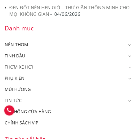
ĐÈN ĐỐT NẾN HẸN GIỜ – THƯ GIÃN THÔNG MINH CHO
MỌI KHÔNG GIAN
-
04/06/2026
Danh mục
NẾN THƠM
TINH DẦU
THƠM XE HƠI
PHỤ KIỆN
MÙI HƯƠNG
TIN TỨC
HỆ THỐNG CỬA HÀNG
CHÍNH SÁCH VIP