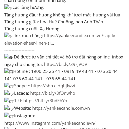
chăn bông còn thơm mùi nắng.
Các tầng hương:
Tầng hương đầu: hương không khí tươi mát, hương vải lụa
Tầng hương giữa: hoa Huệ Chuông, hoa Anh Thảo
Tầng hương cuối: Xạ Hương
Link mua hàng:
https://yankeecandle.com.vn/sap-ly-
elevation-sheer-linen-si
…
---------------------
Để được tư vấn chi tiết và hỗ trợ đặt hàng online, inbox
ngay cho chúng tôi:
https://bit.ly/39sJVOV
Hotline : 1900 25 25 41 - 0919 49 43 41 - 076 20 44
141 076 60 44 141 - 076 65 44 141
Shopee:
https://shp.ee/qhjfwvt
Lazada:
https://bit.ly/3fQnwho
Tiki:
https://bit.ly/3hdFhYn
Website:
https://yankeecandle.com.vn
Instagram:
https://www.instagram.com/yankeecandlevn/