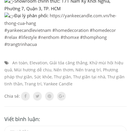
Showroom chính thức: 171 Nam Kỳ Khởi Nghĩa,
Phường 7, Quận 3, TP. HCM
Đại lý phân phối:
https://yankeecandle.com.vn/he-
thong-cua-hang
#yankeecandlevietnam
#homedecoration
#homedecor
#relax
#lifestyle
#nenthom
#thomxe
#thomphong
#trangtrinhacua
An toàn
,
Elevation
,
Giải tỏa căng thẳng
,
Khử mùi hôi hiệu
quả
,
Mùi hương dễ chịu
,
Nến thơm
,
Nến trang trí
,
Phương
pháp thư giãn
,
Sức khỏe
,
Thư giãn
,
Thư giãn tại nhà
,
Thư giãn
tinh thần
,
Trang trí
,
Yankee Candle
Chia sẻ:
Viết bình luận: