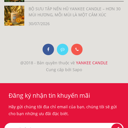
BỘ SƯU TẬP NẾN HŨ YANKEE CANDLE – HƠN 30
MÙI HƯƠNG, MỖI MÙI LÀ MỘT CẢM XÚC
30/07/2026
@2018 - Bản quyền thuộc về
YANKEE CANDLE
Cung cấp bởi Sapo
Đăng ký nhận tin khuyến mãi
Hãy gửi chúng tôi địa chỉ email của bạn, chúng tôi sẽ gửi
cho bạn những ưu đãi đặc biêt.