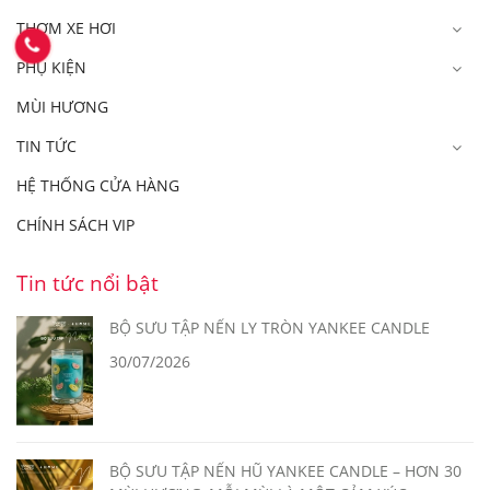
THƠM XE HƠI
PHỤ KIỆN
MÙI HƯƠNG
TIN TỨC
HỆ THỐNG CỬA HÀNG
CHÍNH SÁCH VIP
Tin tức nổi bật
BỘ SƯU TẬP NẾN LY TRÒN YANKEE CANDLE
30/07/2026
BỘ SƯU TẬP NẾN HŨ YANKEE CANDLE – HƠN 30