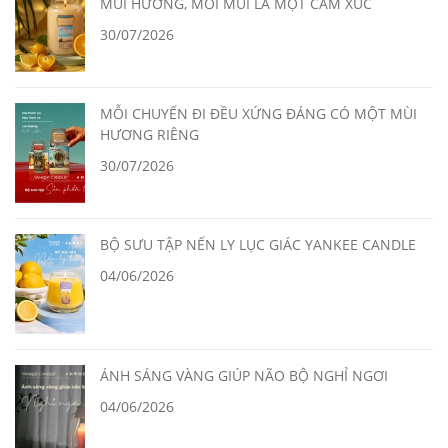
MÙI HƯƠNG, MỖI MÙI LÀ MỘT CẢM XÚC
30/07/2026
MỖI CHUYẾN ĐI ĐỀU XỨNG ĐÁNG CÓ MỘT MÙI
HƯƠNG RIÊNG
30/07/2026
BỘ SƯU TẬP NẾN LY LỤC GIÁC YANKEE CANDLE
04/06/2026
ÁNH SÁNG VÀNG GIÚP NÃO BỘ NGHỈ NGƠI
04/06/2026