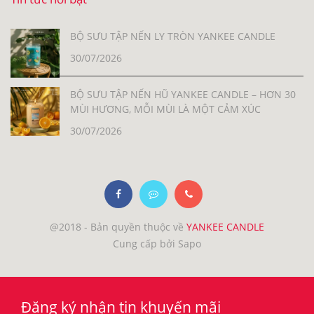
BỘ SƯU TẬP NẾN LY TRÒN YANKEE CANDLE
30/07/2026
BỘ SƯU TẬP NẾN HŨ YANKEE CANDLE – HƠN 30
MÙI HƯƠNG, MỖI MÙI LÀ MỘT CẢM XÚC
30/07/2026
@2018 - Bản quyền thuộc về
YANKEE CANDLE
Cung cấp bởi Sapo
Đăng ký nhận tin khuyến mãi