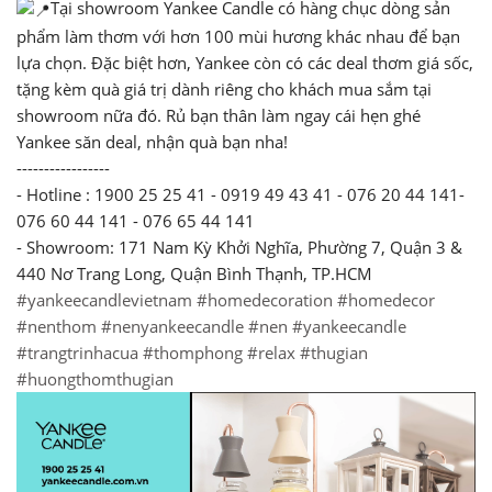
Tại showroom Yankee Candle có hàng chục dòng sản
phẩm làm thơm với hơn 100 mùi hương khác nhau để bạn
lựa chọn. Đặc biệt hơn, Yankee còn có các deal thơm giá sốc,
tặng kèm quà giá trị dành riêng cho khách mua sắm tại
showroom nữa đó. Rủ bạn thân làm ngay cái hẹn ghé
Yankee săn deal, nhận quà bạn nha!
-----------------
- Hotline : 1900 25 25 41 - 0919 49 43 41 - 076 20 44 141-
076 60 44 141 - 076 65 44 141
- Showroom: 171 Nam Kỳ Khởi Nghĩa, Phường 7, Quận 3 &
440 Nơ Trang Long, Quận Bình Thạnh, TP.HCM
#yankeecandlevietnam
#homedecoration
#homedecor
#nenthom
#nenyankeecandle
#nen
#yankeecandle
#trangtrinhacua
#thomphong
#relax
#thugian
#huongthomthugian