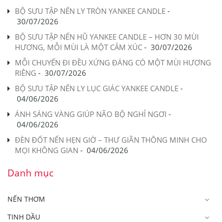
BỘ SƯU TẬP NẾN LY TRÒN YANKEE CANDLE
-
30/07/2026
BỘ SƯU TẬP NẾN HŨ YANKEE CANDLE – HƠN 30 MÙI
HƯƠNG, MỖI MÙI LÀ MỘT CẢM XÚC
-
30/07/2026
MỖI CHUYẾN ĐI ĐỀU XỨNG ĐÁNG CÓ MỘT MÙI HƯƠNG
RIÊNG
-
30/07/2026
BỘ SƯU TẬP NẾN LY LỤC GIÁC YANKEE CANDLE
-
04/06/2026
ÁNH SÁNG VÀNG GIÚP NÃO BỘ NGHỈ NGƠI
-
04/06/2026
ĐÈN ĐỐT NẾN HẸN GIỜ – THƯ GIÃN THÔNG MINH CHO
MỌI KHÔNG GIAN
-
04/06/2026
Danh mục
NẾN THƠM
TINH DẦU