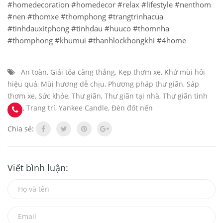
#homedecoration
#homedecor
#relax
#lifestyle
#nenthom
#nen
#thomxe
#thomphong
#trangtrinhacua
#tinhdauxitphong
#tinhdau
#huuco
#thomnha
#thomphong
#khumui
#thanhlockhongkhi
#4home
An toàn
,
Giải tỏa căng thẳng
,
Kẹp thơm xe
,
Khử mùi hôi
hiệu quả
,
Mùi hương dễ chịu
,
Phương pháp thư giãn
,
Sáp
thơm xe
,
Sức khỏe
,
Thư giãn
,
Thư giãn tại nhà
,
Thư giãn tinh
thần
,
Trang trí
,
Yankee Candle
,
Đèn đốt nến
Chia sẻ:
Viết bình luận: