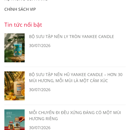
CHÍNH SÁCH VIP
Tin tức nổi bật
BỘ SƯU TẬP NẾN LY TRÒN YANKEE CANDLE
30/07/2026
BỘ SƯU TẬP NẾN HŨ YANKEE CANDLE – HƠN 30
MÙI HƯƠNG, MỖI MÙI LÀ MỘT CẢM XÚC
30/07/2026
MỖI CHUYẾN ĐI ĐỀU XỨNG ĐÁNG CÓ MỘT MÙI
HƯƠNG RIÊNG
30/07/2026