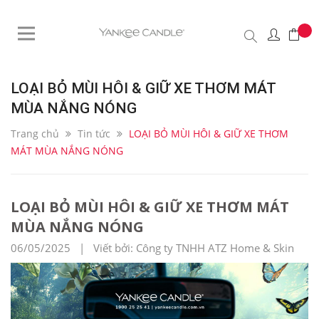
LOẠI BỎ MÙI HÔI & GIỮ XE THƠM MÁT
MÙA NẮNG NÓNG
Trang chủ
Tin tức
LOẠI BỎ MÙI HÔI & GIỮ XE THƠM
MÁT MÙA NẮNG NÓNG
LOẠI BỎ MÙI HÔI & GIỮ XE THƠM MÁT
MÙA NẮNG NÓNG
06/05/2025 | Viết bởi: Công ty TNHH ATZ Home & Skin