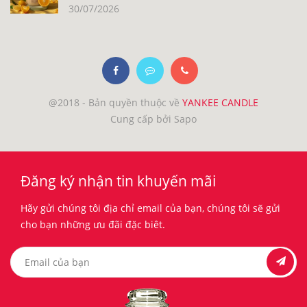
30/07/2026
@2018 - Bản quyền thuộc về
YANKEE CANDLE
Cung cấp bởi Sapo
Đăng ký nhận tin khuyến mãi
Hãy gửi chúng tôi địa chỉ email của bạn, chúng tôi sẽ gửi
cho bạn những ưu đãi đặc biêt.