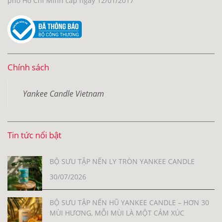
phố Hồ Chí Minh cấp ngày 12/01/2017
Chính sách
Yankee Candle Vietnam
Tin tức nổi bật
BỘ SƯU TẬP NẾN LY TRÒN YANKEE CANDLE
30/07/2026
BỘ SƯU TẬP NẾN HŨ YANKEE CANDLE – HƠN 30
MÙI HƯƠNG, MỖI MÙI LÀ MỘT CẢM XÚC