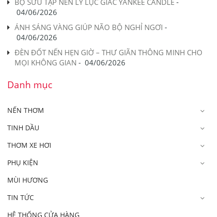
BỘ SƯU TẬP NẾN LY LỤC GIÁC YANKEE CANDLE
-
04/06/2026
ÁNH SÁNG VÀNG GIÚP NÃO BỘ NGHỈ NGƠI
-
04/06/2026
ĐÈN ĐỐT NẾN HẸN GIỜ – THƯ GIÃN THÔNG MINH CHO
MỌI KHÔNG GIAN
-
04/06/2026
Danh mục
NẾN THƠM
TINH DẦU
THƠM XE HƠI
PHỤ KIỆN
MÙI HƯƠNG
TIN TỨC
HỆ THỐNG CỬA HÀNG