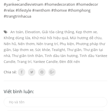
#yankeecandlevietnam
#homedecoration
#homedecor
#relax
#lifestyle
#nenthom
#thomxe
#thomphong
#trangtrinhacua
An toàn
,
Elevation
,
Giải tỏa căng thẳng
,
Kẹp thơm xe
,
Không dùng lửa
,
Khử mùi hôi hiệu quả
,
Mùi hương dễ chịu
,
Nến hũ
,
Nến thơm
,
Nến trang trí
,
Phụ kiện
,
Phương pháp thư
giãn
,
Sáp thơm xe
,
Sức khỏe
,
Tealight
,
Thư giãn
,
Thư giãn tại
nhà
,
Thư giãn tinh thần
,
Tinh dầu tán hương
,
Tinh dầu Yankee
Candle
,
Trang trí
,
Yankee Candle
,
Đèn đốt nến
Chia sẻ:
Viết bình luận: