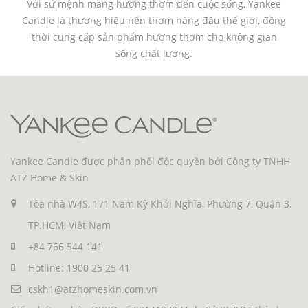
Với sứ mệnh mang hương thơm đến cuộc sống, Yankee
Candle là thương hiệu nến thơm hàng đầu thế giới, đồng
thời cung cấp sản phẩm hương thơm cho không gian
sống chất lượng.
Yankee Candle được phân phối độc quyền bởi Công ty TNHH
ATZ Home & Skin
Tòa nhà W4S, 171 Nam Kỳ Khởi Nghĩa, Phường 7, Quận 3,
TP.HCM, Việt Nam
+84 766 544 141
Hotline: 1900 25 25 41
cskh1@atzhomeskin.com.vn