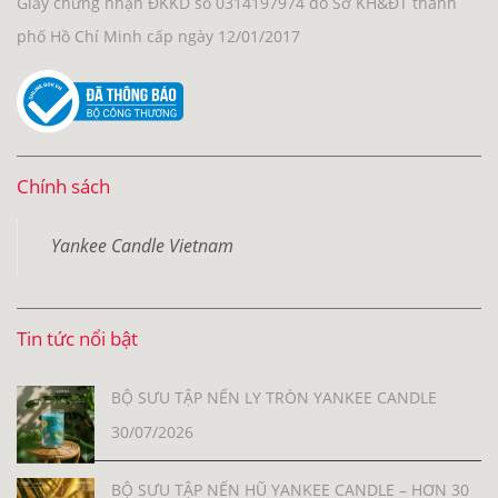
Giấy chứng nhận ĐKKD số 0314197974 do Sở KH&ĐT thành
phố Hồ Chí Minh cấp ngày 12/01/2017
Chính sách
Yankee Candle Vietnam
Tin tức nổi bật
BỘ SƯU TẬP NẾN LY TRÒN YANKEE CANDLE
30/07/2026
BỘ SƯU TẬP NẾN HŨ YANKEE CANDLE – HƠN 30