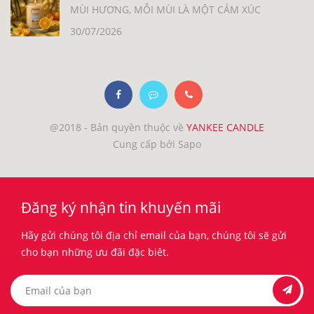
MÙI HƯƠNG, MỖI MÙI LÀ MỘT CẢM XÚC
30/07/2026
@2018 - Bản quyền thuộc về
YANKEE CANDLE
Cung cấp bởi Sapo
Đăng ký nhận tin khuyến mãi
Hãy gửi chúng tôi địa chỉ email của bạn, chúng tôi sẽ gửi
cho bạn những ưu đãi đặc biêt.