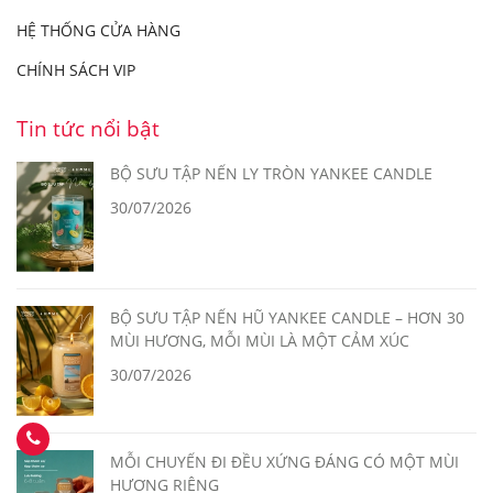
HỆ THỐNG CỬA HÀNG
CHÍNH SÁCH VIP
Tin tức nổi bật
BỘ SƯU TẬP NẾN LY TRÒN YANKEE CANDLE
30/07/2026
BỘ SƯU TẬP NẾN HŨ YANKEE CANDLE – HƠN 30
MÙI HƯƠNG, MỖI MÙI LÀ MỘT CẢM XÚC
30/07/2026
MỖI CHUYẾN ĐI ĐỀU XỨNG ĐÁNG CÓ MỘT MÙI
HƯƠNG RIÊNG