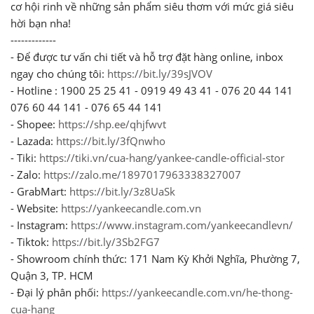
cơ hội rinh về những sản phẩm siêu thơm với mức giá siêu
hời bạn nha!
-------------
- Để được tư vấn chi tiết và hỗ trợ đặt hàng online, inbox
ngay cho chúng tôi:
https://bit.ly/39sJVOV
- Hotline : 1900 25 25 41 - 0919 49 43 41 - 076 20 44 141
076 60 44 141 - 076 65 44 141
- Shopee:
https://shp.ee/qhjfwvt
- Lazada:
https://bit.ly/3fQnwho
- Tiki:
https://tiki.vn/cua-hang/yankee-candle-official-stor
- Zalo:
https://zalo.me/1897017963338327007
- GrabMart:
https://bit.ly/3z8UaSk
- Website:
https://yankeecandle.com.vn
- Instagram:
https://www.instagram.com/yankeecandlevn/
- Tiktok:
https://bit.ly/3Sb2FG7
- Showroom chính thức: 171 Nam Kỳ Khởi Nghĩa, Phường 7,
Quận 3, TP. HCM
- Đại lý phân phối:
https://yankeecandle.com.vn/he-thong-
cua-hang