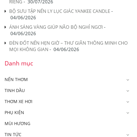
RIÊNG
-
30/07/2026
BỘ SƯU TẬP NẾN LY LỤC GIÁC YANKEE CANDLE
-
04/06/2026
ÁNH SÁNG VÀNG GIÚP NÃO BỘ NGHỈ NGƠI
-
04/06/2026
ĐÈN ĐỐT NẾN HẸN GIỜ – THƯ GIÃN THÔNG MINH CHO
MỌI KHÔNG GIAN
-
04/06/2026
Danh mục
NẾN THƠM
TINH DẦU
THƠM XE HƠI
PHỤ KIỆN
MÙI HƯƠNG
TIN TỨC