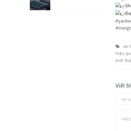
Sh
Đạ
#yanke
#trangt
An 
hiệu qu
tinh th
Viết b