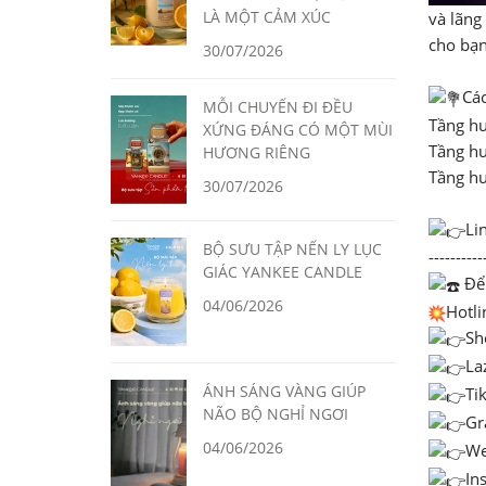
LÀ MỘT CẢM XÚC
và lãng
cho bạn
30/07/2026
Các
MỖI CHUYẾN ĐI ĐỀU
Tầng hư
XỨNG ĐÁNG CÓ MỘT MÙI
Tầng hư
HƯƠNG RIÊNG
Tầng hư
30/07/2026
Li
BỘ SƯU TẬP NẾN LY LỤC
----------
GIÁC YANKEE CANDLE
Để 
04/06/2026
Hotli
Sh
La
ÁNH SÁNG VÀNG GIÚP
Tik
NÃO BỘ NGHỈ NGƠI
Gr
04/06/2026
We
In