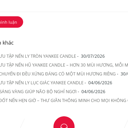
bình luận
n khác
ƯU TẬP NẾN LY TRÒN YANKEE CANDLE
-
30/07/2026
ƯU TẬP NẾN HŨ YANKEE CANDLE – HƠN 30 MÙI HƯƠNG, MỖI 
CHUYẾN ĐI ĐỀU XỨNG ĐÁNG CÓ MỘT MÙI HƯƠNG RIÊNG
-
30/
ƯU TẬP NẾN LY LỤC GIÁC YANKEE CANDLE
-
04/06/2026
SÁNG VÀNG GIÚP NÃO BỘ NGHỈ NGƠI
-
04/06/2026
ĐỐT NẾN HẸN GIỜ – THƯ GIÃN THÔNG MINH CHO MỌI KHÔNG 