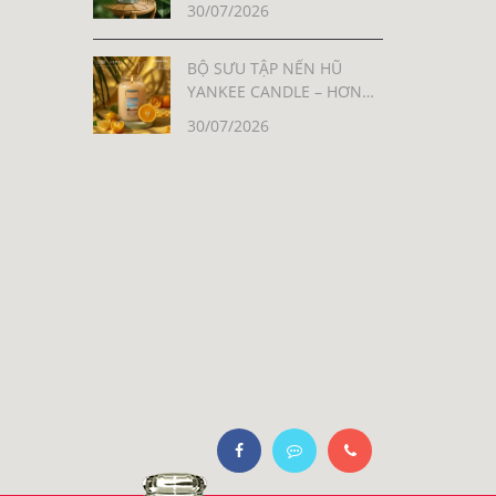
30/07/2026
BỘ SƯU TẬP NẾN HŨ
YANKEE CANDLE – HƠN
30 MÙI HƯƠNG, MỖI MÙI
30/07/2026
LÀ MỘT CẢM XÚC