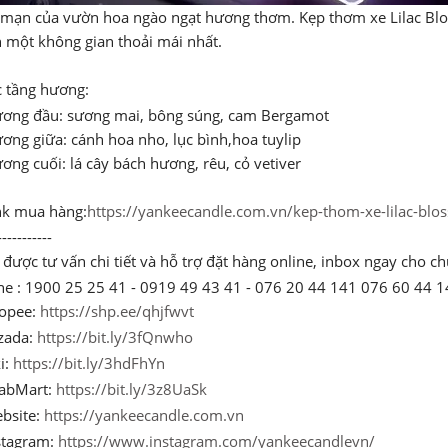
 mạn của vườn hoa ngào ngạt hương thơm. Kẹp thơm xe Lilac Blo
 một không gian thoải mái nhất.
 tầng hương:
ơng đầu: sương mai, bông súng, cam Bergamot
ơng giữa: cánh hoa nho, lục bình,hoa tuylip
ơng cuối: lá cây bách hương, rêu, cỏ vetiver
nk mua hàng:
https://yankeecandle.com.vn/kep-thom-xe-lilac-blo
-----------
được tư vấn chi tiết và hỗ trợ đặt hàng online, inbox ngay cho ch
ne : 1900 25 25 41 - 0919 49 43 41 - 076 20 44 141 076 60 44 1
opee:
https://shp.ee/qhjfwvt
zada:
https://bit.ly/3fQnwho
i:
https://bit.ly/3hdFhYn
abMart:
https://bit.ly/3z8UaSk
bsite:
https://yankeecandle.com.vn
stagram:
https://www.instagram.com/yankeecandlevn/