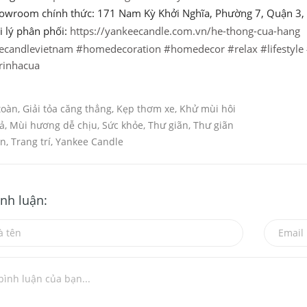
owroom chính thức: 171 Nam Kỳ Khởi Nghĩa, Phường 7, Quận 3,
i lý phân phối:
https://yankeecandle.com.vn/he-thong-cua-hang
ecandlevietnam
#homedecoration
#homedecor
#relax
#lifestyle
rinhacua
toàn
,
Giải tỏa căng thẳng
,
Kẹp thơm xe
,
Khử mùi hôi
ả
,
Mùi hương dễ chịu
,
Sức khỏe
,
Thư giãn
,
Thư giãn
ần
,
Trang trí
,
Yankee Candle
ình luận: