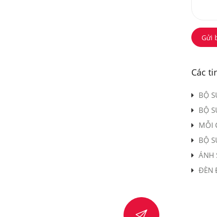
Gửi 
Các ti
BỘ S
BỘ S
MỖI 
BỘ S
ÁNH 
ĐÈN 