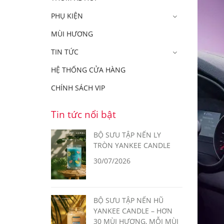
PHỤ KIỆN
MÙI HƯƠNG
TIN TỨC
HỆ THỐNG CỬA HÀNG
CHÍNH SÁCH VIP
Tin tức nổi bật
BỘ SƯU TẬP NẾN LY
TRÒN YANKEE CANDLE
30/07/2026
BỘ SƯU TẬP NẾN HŨ
YANKEE CANDLE – HƠN
30 MÙI HƯƠNG, MỖI MÙI