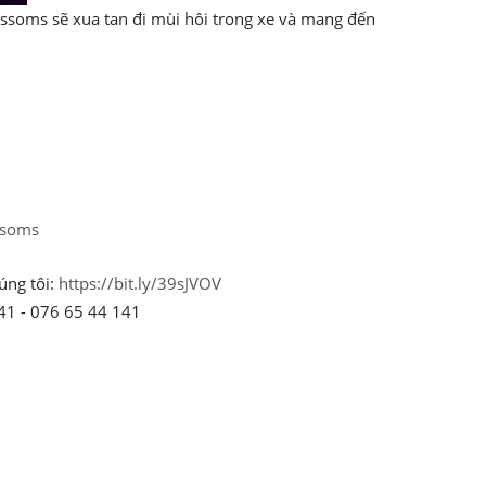
ssoms sẽ xua tan đi mùi hôi trong xe và mang đến
ssoms
úng tôi:
https://bit.ly/39sJVOV
41 - 076 65 44 141