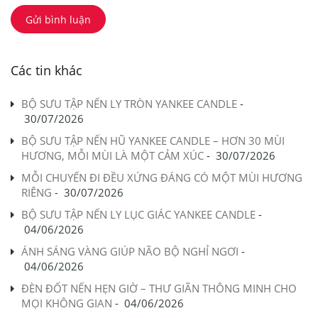
Gửi bình luận
Các tin khác
BỘ SƯU TẬP NẾN LY TRÒN YANKEE CANDLE
-
30/07/2026
BỘ SƯU TẬP NẾN HŨ YANKEE CANDLE – HƠN 30 MÙI
HƯƠNG, MỖI MÙI LÀ MỘT CẢM XÚC
-
30/07/2026
MỖI CHUYẾN ĐI ĐỀU XỨNG ĐÁNG CÓ MỘT MÙI HƯƠNG
RIÊNG
-
30/07/2026
BỘ SƯU TẬP NẾN LY LỤC GIÁC YANKEE CANDLE
-
04/06/2026
ÁNH SÁNG VÀNG GIÚP NÃO BỘ NGHỈ NGƠI
-
04/06/2026
ĐÈN ĐỐT NẾN HẸN GIỜ – THƯ GIÃN THÔNG MINH CHO
MỌI KHÔNG GIAN
-
04/06/2026