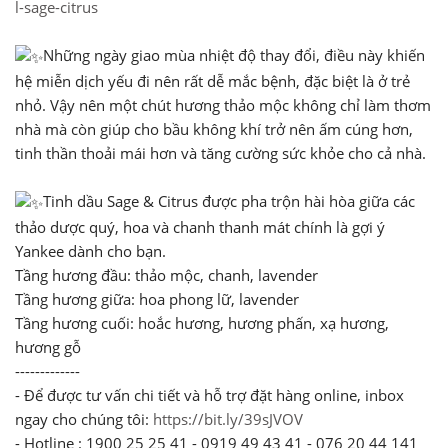
l-sage-citrus
ㅤ ㅤ
Những ngày giao mùa nhiệt độ thay đổi, điều này khiến
hệ miễn dịch yếu đi nên rất dễ mắc bệnh, đặc biệt là ở trẻ
nhỏ. Vậy nên một chút hương thảo mộc không chỉ làm thơm
nhà mà còn giúp cho bầu không khí trở nên ấm cúng hơn,
tinh thần thoải mái hơn và tăng cường sức khỏe cho cả nhà.
ㅤ ㅤ
Tinh dầu Sage & Citrus được pha trộn hài hòa giữa các
thảo dược quý, hoa và chanh thanh mát chính là gợi ý
Yankee dành cho bạn.
Tầng hương đầu: thảo mộc, chanh, lavender
Tầng hương giữa: hoa phong lữ, lavender
Tầng hương cuối: hoắc hương, hương phấn, xạ hương,
hương gỗ
-------------
- Để được tư vấn chi tiết và hỗ trợ đặt hàng online, inbox
ngay cho chúng tôi:
https://bit.ly/39sJVOV
- Hotline : 1900 25 25 41 - 0919 49 43 41 - 076 20 44 141