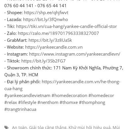
076 60 44 141 - 076 65 44 141
- Shopee:
https://shp.ee/qhjfwvt
- Lazada:
https://bit.ly/3fQnwho
- Tiki:
https://tiki.vn/cua-hang/yankee-candle-official-stor
- Zalo:
https://zalo.me/1897017963338327007
- GrabMart:
https://bit.ly/3z8UaSk
- Website:
https://yankeecandle.com.vn
- Instagram:
https://www.instagram.com/yankeecandlevn/
- Tiktok:
https://bit.ly/3Sb2FG7
- Showroom chính thức: 171 Nam Kỳ Khởi Nghĩa, Phường 7,
Quận 3, TP. HCM
- Đại lý phân phối:
https://yankeecandle.com.vn/he-thong-
cua-hang
#yankeecandlevietnam
#homedecoration
#homedecor
#relax
#lifestyle
#nenthom
#thomxe
#thomphong
#trangtrinhacua
An toàn
,
Giải tỏa căng thẳng
,
Khử mùi hôi hiệu quả
,
Mùi