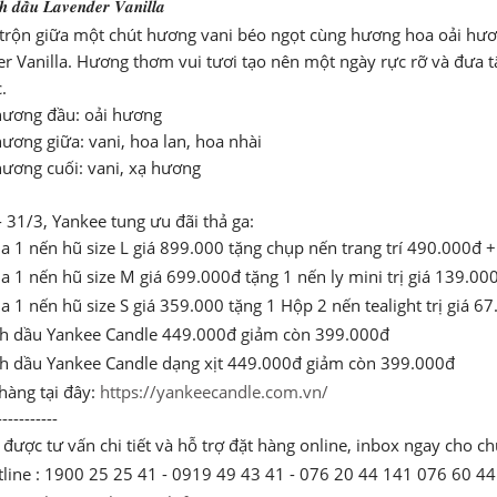
𝒉 𝒅𝒂̂̀𝒖 𝑳𝒂𝒗𝒆𝒏𝒅𝒆𝒓 𝑽𝒂𝒏𝒊𝒍𝒍𝒂
trộn giữa một chút hương vani béo ngọt cùng hương hoa oải hư
r Vanilla. Hương thơm vui tươi tạo nên một ngày rực rỡ và đưa 
.
hương đầu: oải hương
hương giữa: vani, hoa lan, hoa nhài
hương cuối: vani, xạ hương
- 31/3, Yankee tung ưu đãi thả ga:
 1 nến hũ size L giá 899.000 tặng chụp nến trang trí 490.000đ 
 1 nến hũ size M giá 699.000đ tặng 1 nến ly mini trị giá 139.00
 1 nến hũ size S giá 359.000 tặng 1 Hộp 2 nến tealight trị giá 6
nh dầu Yankee Candle 449.000đ giảm còn 399.000đ
h dầu Yankee Candle dạng xịt 449.000đ giảm còn 399.000đ
 hàng tại đây:
https://yankeecandle.com.vn/
-----------
được tư vấn chi tiết và hỗ trợ đặt hàng online, inbox ngay cho ch
line : 1900 25 25 41 - 0919 49 43 41 - 076 20 44 141 076 60 44