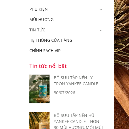
PHỤ KIỆN
MÙI HƯƠNG
TIN TỨC
HỆ THỐNG CỬA HÀNG
CHÍNH SÁCH VIP
Tin tức nổi bật
BỘ SƯU TẬP NẾN LY
TRÒN YANKEE CANDLE
30/07/2026
BỘ SƯU TẬP NẾN HŨ
YANKEE CANDLE – HƠN
30 MÙI HƯƠNG, MỖI MÙI