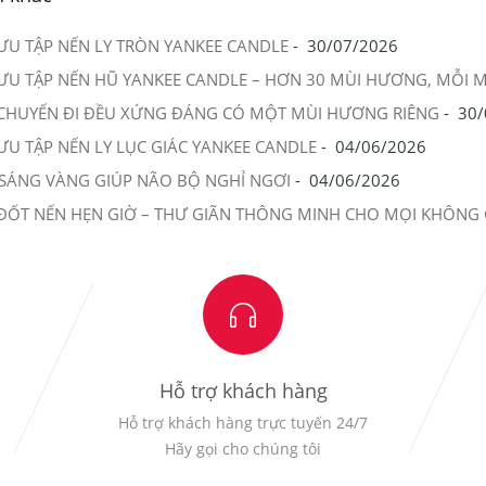
ƯU TẬP NẾN LY TRÒN YANKEE CANDLE
-
30/07/2026
ƯU TẬP NẾN HŨ YANKEE CANDLE – HƠN 30 MÙI HƯƠNG, MỖI 
CHUYẾN ĐI ĐỀU XỨNG ĐÁNG CÓ MỘT MÙI HƯƠNG RIÊNG
-
30/
ƯU TẬP NẾN LY LỤC GIÁC YANKEE CANDLE
-
04/06/2026
SÁNG VÀNG GIÚP NÃO BỘ NGHỈ NGƠI
-
04/06/2026
ĐỐT NẾN HẸN GIỜ – THƯ GIÃN THÔNG MINH CHO MỌI KHÔNG 
Hỗ trợ khách hàng
Hỗ trợ khách hàng trực tuyến 24/7
Hãy gọi cho chúng tôi