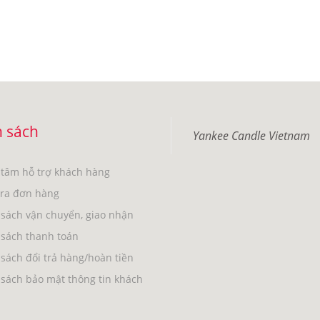
 sách
Yankee Candle Vietnam
 tâm hỗ trợ khách hàng
tra đơn hàng
sách vận chuyển, giao nhận
 sách thanh toán
sách đổi trả hàng/hoàn tiền
sách bảo mật thông tin khách