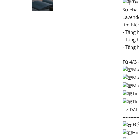
𝑻𝒊𝒏
Sự pha 
Lavende
tím biếc
- Tầng 
- Tầng 
- Tầng 
Từ 4/3 
Mua
Mua
Mua
Ti
Tin
--> Đặt
----------
Để 
Hot