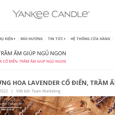
HỤ KIỆN
MÙI HƯƠNG
TIN TỨC
HỆ THỐNG CỬA HÀNG
TRẦM ẤM GIÚP NGỦ NGON
 CỔ ĐIỂN, TRẦM ẤM GIÚP NGỦ NGON
NG HOA LAVENDER CỔ ĐIỂN, TRẦM 
2022 | Viết bởi: Team Marketing