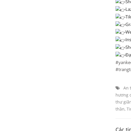
Sh
La
Tik
Gr
We
In
Sh
Đạ
#yanke
#trangt
An 
hương d
thư giã
thần
,
Ti
Các ti