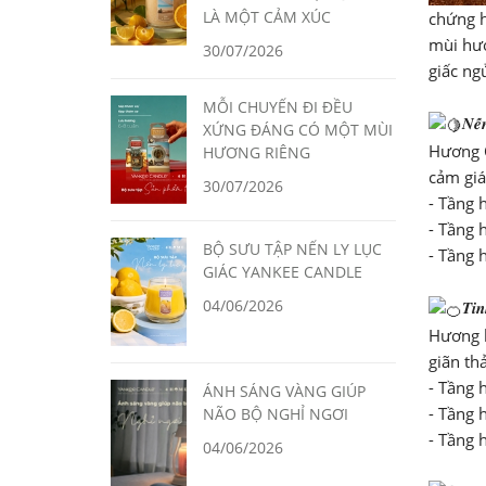
LÀ MỘT CẢM XÚC
chứng h
mùi hươ
30/07/2026
giấc ng
MỖI CHUYẾN ĐI ĐỀU
𝑵𝒆̂
XỨNG ĐÁNG CÓ MỘT MÙI
Hương C
HƯƠNG RIÊNG
cảm giá
30/07/2026
- Tầng 
- Tầng 
BỘ SƯU TẬP NẾN LY LỤC
- Tầng 
GIÁC YANKEE CANDLE
04/06/2026
𝑻𝒊𝒏
Hương h
giãn th
- Tầng 
ÁNH SÁNG VÀNG GIÚP
- Tầng 
NÃO BỘ NGHỈ NGƠI
- Tầng 
04/06/2026