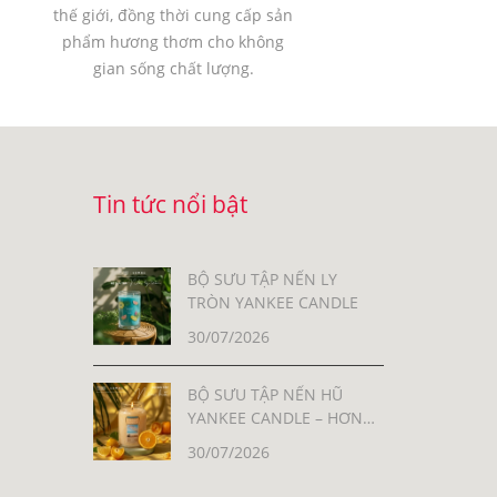
thế giới, đồng thời cung cấp sản
phẩm hương thơm cho không
gian sống chất lượng.
Tin tức nổi bật
BỘ SƯU TẬP NẾN LY
TRÒN YANKEE CANDLE
30/07/2026
BỘ SƯU TẬP NẾN HŨ
YANKEE CANDLE – HƠN
30 MÙI HƯƠNG, MỖI MÙI
30/07/2026
LÀ MỘT CẢM XÚC