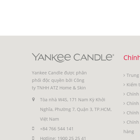
Chính
Yankee Candle được phân
Trung
phối độc quyền bởi Công
Kiểm 
ty TNHH ATZ Home & Skin
Chính 
Tòa nhà W4S, 171 Nam Kỳ Khởi
Chính
Nghĩa, Phường 7, Quận 3, TP.HCM,
Chính 
Việt Nam
Chính 
+84 766 544 141
hàng
Hotline: 1900 25 25 41