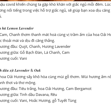
ậu covid khiến chúng ta gặp khó khăn với giấc ngủ mỗi đêm. Lúc
ng nổi tiếng trong việc hỗ trợ giấc ngủ, sẽ giúp bạn xoa dịu căng
ủ.
́𝒏 𝒉𝒖̃ 𝑳𝒆𝒎𝒐𝒏 𝑳𝒂𝒗𝒆𝒏𝒅𝒆𝒓
am, Chanh thơm thanh mát hoà cùng vị trầm ấm của hoa Oải Hư
c thoải mái và dịu đi căng thẳng.
hương đầu: Quýt, Chanh, Hương Lavender
hương giữa: Gỗ Bạch Đàn, Lá Chanh, Cam
hương cuối: Vani
𝒉 𝒅𝒂̂̀𝒖 𝒙𝒊̣𝒕 𝑳𝒂𝒗𝒆𝒏𝒅𝒆𝒓 & 𝑶𝒂𝒌
oa Oải Hương sấy khô hòa cùng mùi gỗ thơm. Mùi hương ấm nồn
ảnh thơi và thơ mộng.
hương đầu: Tiêu trắng, hoa Oải Hương, Cam Bergamot
hương giữa: Tinh dầu Davana, Rêu
hương cuối: Vani, Hoắc Hương, gỗ Tuyết Tùng