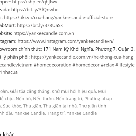
opee:
https://shp.ee/qhjfwvt
zada:
https://bit.ly/3fQnwho
i:
https://tiki.vn/cua-hang/yankee-candle-official-store
abMart:
https://bit.ly/3z8UaSk
bsite:
https://yankeecandle.com.vn
stagram:
https://www.instagram.com/yankeecandlevn/
owroom chính thức: 171 Nam Kỳ Khởi Nghĩa, Phường 7, Quận 3,
i lý phân phối:
https://yankeecandle.com.vn/he-thong-cua-hang
ecandlevietnam
#homedecoration
#homedecor
#relax
#lifestyle
rinhacua
toàn
,
Giải tỏa căng thẳng
,
Khử mùi hôi hiệu quả
,
Mùi
ễ chịu
,
Nến hũ
,
Nến thơm
,
Nến trang trí
,
Phương pháp
n
,
Sức khỏe
,
Thư giãn
,
Thư giãn tại nhà
,
Thư giãn tinh
nh dầu Yankee Candle
,
Trang trí
,
Yankee Candle
n khác