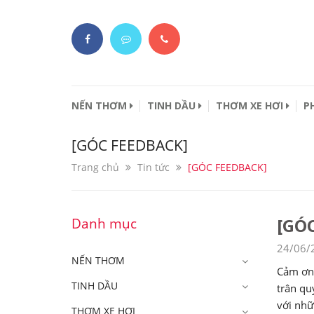
NẾN THƠM
TINH DẦU
THƠM XE HƠI
P
[GÓC FEEDBACK]
Trang chủ
Tin tức
[GÓC FEEDBACK]
[GÓ
Danh mục
24/06/
NẾN THƠM
Cảm ơn 
TINH DẦU
trân qu
với nh
THƠM XE HƠI