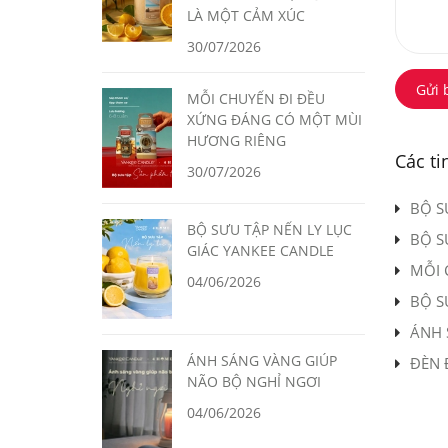
LÀ MỘT CẢM XÚC
30/07/2026
Gửi 
MỖI CHUYẾN ĐI ĐỀU
XỨNG ĐÁNG CÓ MỘT MÙI
HƯƠNG RIÊNG
Các ti
30/07/2026
BỘ S
BỘ SƯU TẬP NẾN LY LỤC
BỘ S
GIÁC YANKEE CANDLE
MỖI 
04/06/2026
BỘ S
ÁNH 
ÁNH SÁNG VÀNG GIÚP
ĐÈN 
NÃO BỘ NGHỈ NGƠI
04/06/2026