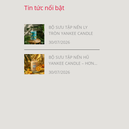
Tin tức nổi bật
BỘ SƯU TẬP NẾN LY
TRÒN YANKEE CANDLE
30/07/2026
BỘ SƯU TẬP NẾN HŨ
YANKEE CANDLE – HƠN
30 MÙI HƯƠNG, MỖI MÙI
30/07/2026
LÀ MỘT CẢM XÚC