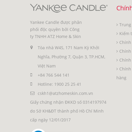
Chính
Yankee Candle được phân
Trung
phối độc quyền bởi Công
Kiểm 
ty TNHH ATZ Home & Skin
Chính 
Tòa nhà W4S, 171 Nam Kỳ Khởi
Chính
Nghĩa, Phường 7, Quận 3, TP.HCM,
Chính 
Việt Nam
Chính 
+84 766 544 141
hàng
Hotline: 1900 25 25 41
cskh1@atzhomeskin.com.vn
Giấy chứng nhận ĐKKD số 0314197974
do Sở KH&ĐT thành phố Hồ Chí Minh
cấp ngày 12/01/2017