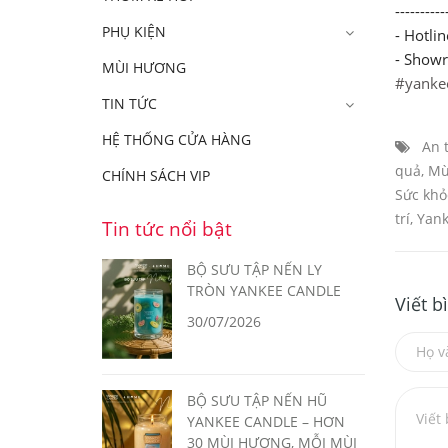
----------
PHỤ KIỆN
- Hotli
- Show
MÙI HƯƠNG
#yanke
TIN TỨC
HỆ THỐNG CỬA HÀNG
An 
quả
,
Mù
CHÍNH SÁCH VIP
Sức khỏ
trí
,
Yank
Tin tức nổi bật
BỘ SƯU TẬP NẾN LY
TRÒN YANKEE CANDLE
Viết b
30/07/2026
BỘ SƯU TẬP NẾN HŨ
YANKEE CANDLE – HƠN
30 MÙI HƯƠNG, MỖI MÙI