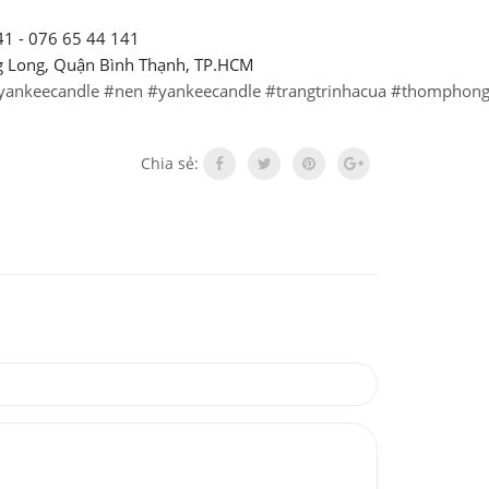
41 - 076 65 44 141
g Long, Quận Bình Thạnh, TP.HCM
yankeecandle
#nen
#yankeecandle
#trangtrinhacua
#thomphon
Chia sẻ: