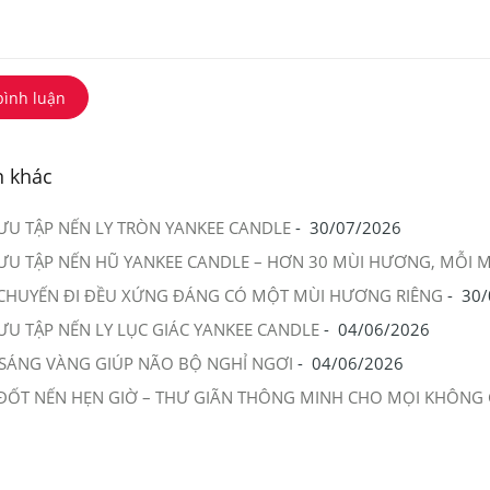
bình luận
n khác
ƯU TẬP NẾN LY TRÒN YANKEE CANDLE
-
30/07/2026
ƯU TẬP NẾN HŨ YANKEE CANDLE – HƠN 30 MÙI HƯƠNG, MỖI 
CHUYẾN ĐI ĐỀU XỨNG ĐÁNG CÓ MỘT MÙI HƯƠNG RIÊNG
-
30/
ƯU TẬP NẾN LY LỤC GIÁC YANKEE CANDLE
-
04/06/2026
SÁNG VÀNG GIÚP NÃO BỘ NGHỈ NGƠI
-
04/06/2026
ĐỐT NẾN HẸN GIỜ – THƯ GIÃN THÔNG MINH CHO MỌI KHÔNG 