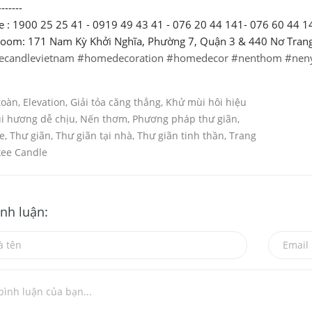
-------
ne : 1900 25 25 41 - 0919 49 43 41 - 076 20 44 141- 076 60 44 1
room: 171 Nam Kỳ Khởi Nghĩa, Phường 7, Quận 3 & 440 Nơ Tran
ecandlevietnam
#homedecoration
#homedecor
#nenthom
#nen
toàn
,
Elevation
,
Giải tỏa căng thẳng
,
Khử mùi hôi hiệu
i hương dễ chịu
,
Nến thơm
,
Phương pháp thư giãn
,
e
,
Thư giãn
,
Thư giãn tại nhà
,
Thư giãn tinh thần
,
Trang
ee Candle
ình luận: