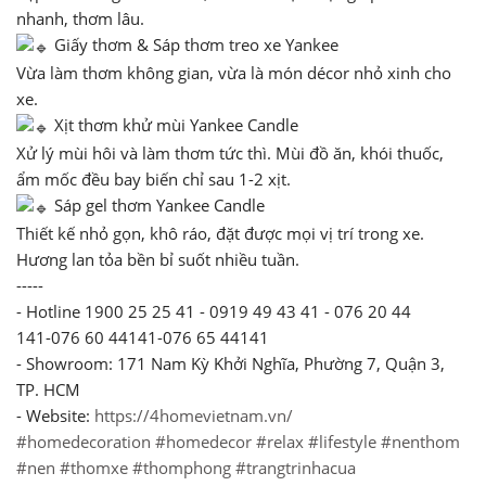
nhanh, thơm lâu.
Giấy thơm & Sáp thơm treo xe Yankee
Vừa làm thơm không gian, vừa là món décor nhỏ xinh cho
xe.
Xịt thơm khử mùi Yankee Candle
Xử lý mùi hôi và làm thơm tức thì. Mùi đồ ăn, khói thuốc,
ẩm mốc đều bay biến chỉ sau 1-2 xịt.
Sáp gel thơm Yankee Candle
Thiết kế nhỏ gọn, khô ráo, đặt được mọi vị trí trong xe.
Hương lan tỏa bền bỉ suốt nhiều tuần.
-----
- Hotline 1900 25 25 41 - 0919 49 43 41 - 076 20 44
141-076 60 44141-076 65 44141
- Showroom: 171 Nam Kỳ Khởi Nghĩa, Phường 7, Quận 3,
TP. HCM
- Website:
https://4homevietnam.vn/
#homedecoration
#homedecor
#relax
#lifestyle
#nenthom
#nen
#thomxe
#thomphong
#trangtrinhacua