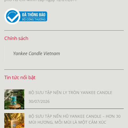
Chính sách
Yankee Candle Vietnam
Tin tức nổi bật
BỘ SƯU TẬP NẾN LY TRÒN YANKEE CANDLE
30/07/2026
BỘ SƯU TẬP NẾN HŨ YANKEE CANDLE – HƠN 30
MÙI HƯƠNG, MỖI MÙI LÀ MỘT CẢM XÚC