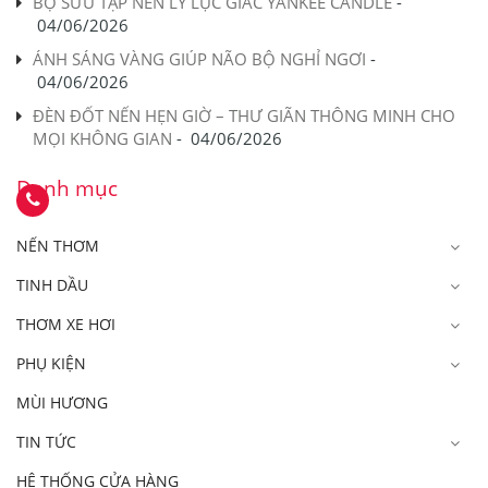
BỘ SƯU TẬP NẾN LY LỤC GIÁC YANKEE CANDLE
-
04/06/2026
ÁNH SÁNG VÀNG GIÚP NÃO BỘ NGHỈ NGƠI
-
04/06/2026
ĐÈN ĐỐT NẾN HẸN GIỜ – THƯ GIÃN THÔNG MINH CHO
MỌI KHÔNG GIAN
-
04/06/2026
Danh mục
NẾN THƠM
TINH DẦU
THƠM XE HƠI
PHỤ KIỆN
MÙI HƯƠNG
TIN TỨC
HỆ THỐNG CỬA HÀNG