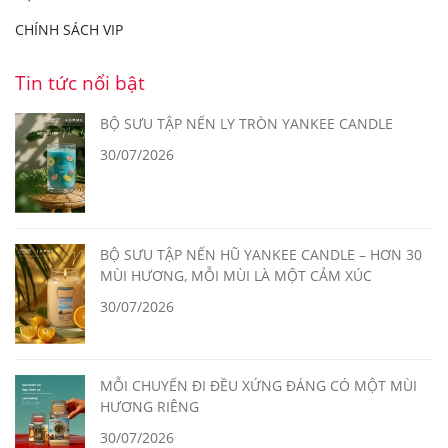
CHÍNH SÁCH VIP
Tin tức nổi bật
BỘ SƯU TẬP NẾN LY TRÒN YANKEE CANDLE
30/07/2026
BỘ SƯU TẬP NẾN HŨ YANKEE CANDLE – HƠN 30
MÙI HƯƠNG, MỖI MÙI LÀ MỘT CẢM XÚC
30/07/2026
MỖI CHUYẾN ĐI ĐỀU XỨNG ĐÁNG CÓ MỘT MÙI
HƯƠNG RIÊNG
30/07/2026