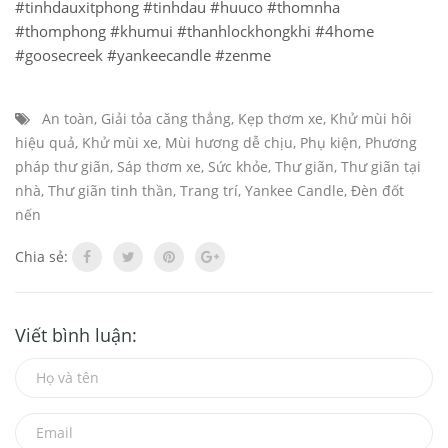
#tinhdauxitphong
#tinhdau
#huuco
#thomnha
#thomphong
#khumui
#thanhlockhongkhi
#4home
#goosecreek
#yankeecandle
#zenme
An toàn
,
Giải tỏa căng thẳng
,
Kẹp thơm xe
,
Khử mùi hôi
hiệu quả
,
Khử mùi xe
,
Mùi hương dễ chịu
,
Phụ kiện
,
Phương
pháp thư giãn
,
Sáp thơm xe
,
Sức khỏe
,
Thư giãn
,
Thư giãn tại
nhà
,
Thư giãn tinh thần
,
Trang trí
,
Yankee Candle
,
Đèn đốt
nến
Chia sẻ:
Viết bình luận: