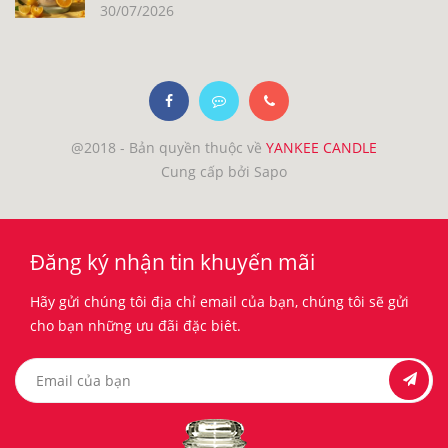
30/07/2026
@2018 - Bản quyền thuộc về
YANKEE CANDLE
Cung cấp bởi Sapo
Đăng ký nhận tin khuyến mãi
Hãy gửi chúng tôi địa chỉ email của bạn, chúng tôi sẽ gửi
cho bạn những ưu đãi đặc biêt.