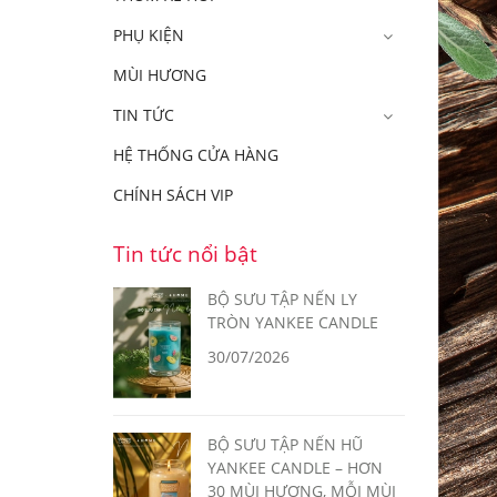
PHỤ KIỆN
MÙI HƯƠNG
TIN TỨC
HỆ THỐNG CỬA HÀNG
CHÍNH SÁCH VIP
Tin tức nổi bật
BỘ SƯU TẬP NẾN LY
TRÒN YANKEE CANDLE
30/07/2026
BỘ SƯU TẬP NẾN HŨ
YANKEE CANDLE – HƠN
30 MÙI HƯƠNG, MỖI MÙI