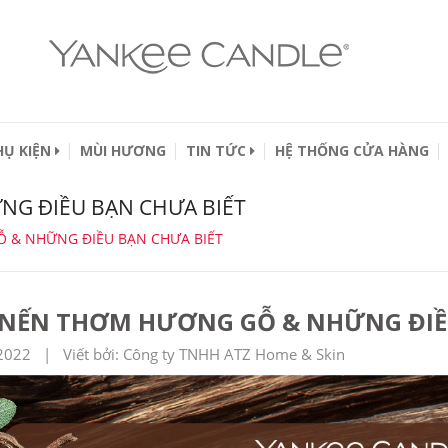
HỤ KIỆN
MÙI HƯƠNG
TIN TỨC
HỆ THỐNG CỬA HÀNG
G ĐIỀU BẠN CHƯA BIẾT
 & NHỮNG ĐIỀU BẠN CHƯA BIẾT
 NẾN THƠM HƯƠNG GỖ & NHỮNG ĐIỀ
2022 | Viết bởi: Công ty TNHH ATZ Home & Skin