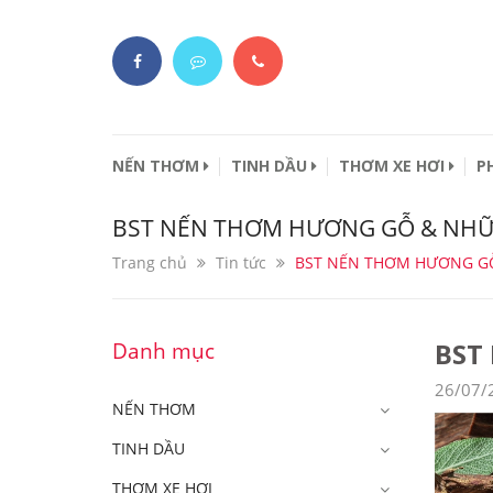
NẾN THƠM
TINH DẦU
THƠM XE HƠI
P
BST NẾN THƠM HƯƠNG GỖ & NHỮN
Trang chủ
Tin tức
BST NẾN THƠM HƯƠNG GỖ
BST
Danh mục
26/07/
NẾN THƠM
TINH DẦU
THƠM XE HƠI