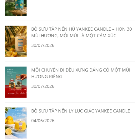
BỘ SƯU TẬP NẾN HŨ YANKEE CANDLE – HƠN 30
MÙI HƯƠNG, MỖI MÙI LÀ MỘT CẢM XÚC
30/07/2026
MỖI CHUYẾN ĐI ĐỀU XỨNG ĐÁNG CÓ MỘT MÙI
HƯƠNG RIÊNG
30/07/2026
BỘ SƯU TẬP NẾN LY LỤC GIÁC YANKEE CANDLE
04/06/2026