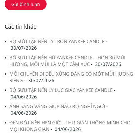
Gửi bình luận
Các tin khác
BỘ SƯU TẬP NẾN LY TRÒN YANKEE CANDLE
-
30/07/2026
BỘ SƯU TẬP NẾN HŨ YANKEE CANDLE – HƠN 30 MÙI
HƯƠNG, MỖI MÙI LÀ MỘT CẢM XÚC
-
30/07/2026
MỖI CHUYẾN ĐI ĐỀU XỨNG ĐÁNG CÓ MỘT MÙI HƯƠNG
RIÊNG
-
30/07/2026
BỘ SƯU TẬP NẾN LY LỤC GIÁC YANKEE CANDLE
-
04/06/2026
ÁNH SÁNG VÀNG GIÚP NÃO BỘ NGHỈ NGƠI
-
04/06/2026
ĐÈN ĐỐT NẾN HẸN GIỜ – THƯ GIÃN THÔNG MINH CHO
MỌI KHÔNG GIAN
-
04/06/2026