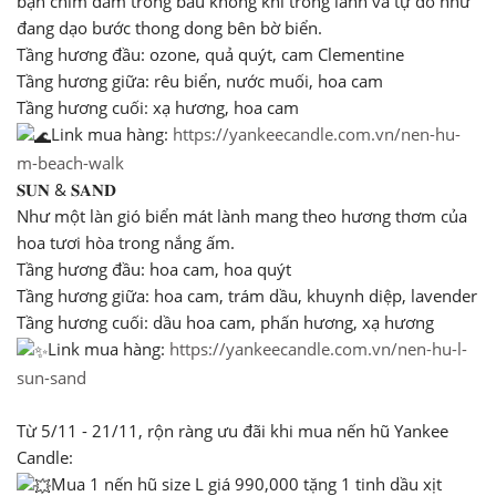
bạn chìm đắm trong bầu không khí trong lành và tự do như
đang dạo bước thong dong bên bờ biển.
Tầng hương đầu: ozone, quả quýt, cam Clementine
Tầng hương giữa: rêu biển, nước muối, hoa cam
Tầng hương cuối: xạ hương, hoa cam
Link mua hàng:
https://yankeecandle.com.vn/nen-hu-
m-beach-walk
𝐒𝐔𝐍 & 𝐒𝐀𝐍𝐃
Như một làn gió biển mát lành mang theo hương thơm của
hoa tươi hòa trong nắng ấm.
Tầng hương đầu: hoa cam, hoa quýt
Tầng hương giữa: hoa cam, trám dầu, khuynh diệp, lavender
Tầng hương cuối: dầu hoa cam, phấn hương, xạ hương
Link mua hàng:
https://yankeecandle.com.vn/nen-hu-l-
sun-sand
Từ 5/11 - 21/11, rộn ràng ưu đãi khi mua nến hũ Yankee
Candle:
Mua 1 nến hũ size L giá 990,000 tặng 1 tinh dầu xịt