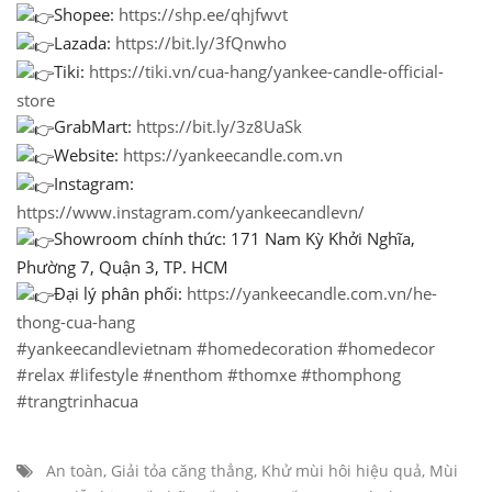
Shopee:
https://shp.ee/qhjfwvt
Lazada:
https://bit.ly/3fQnwho
Tiki:
https://tiki.vn/cua-hang/yankee-candle-official-
store
GrabMart:
https://bit.ly/3z8UaSk
Website:
https://yankeecandle.com.vn
Instagram:
https://www.instagram.com/yankeecandlevn/
Showroom chính thức: 171 Nam Kỳ Khởi Nghĩa,
Phường 7, Quận 3, TP. HCM
Đại lý phân phối:
https://yankeecandle.com.vn/he-
thong-cua-hang
#yankeecandlevietnam
#homedecoration
#homedecor
#relax
#lifestyle
#nenthom
#thomxe
#thomphong
#trangtrinhacua
An toàn
,
Giải tỏa căng thẳng
,
Khử mùi hôi hiệu quả
,
Mùi