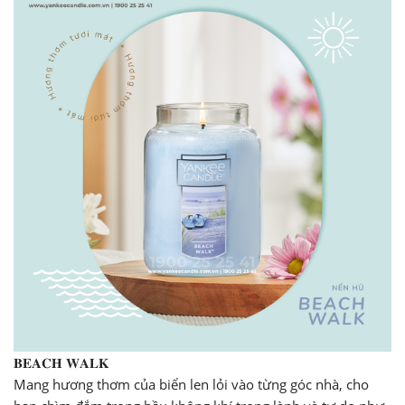
𝐁𝐄𝐀𝐂𝐇 𝐖𝐀𝐋𝐊
Mang hương thơm của biển len lỏi vào từng góc nhà, cho