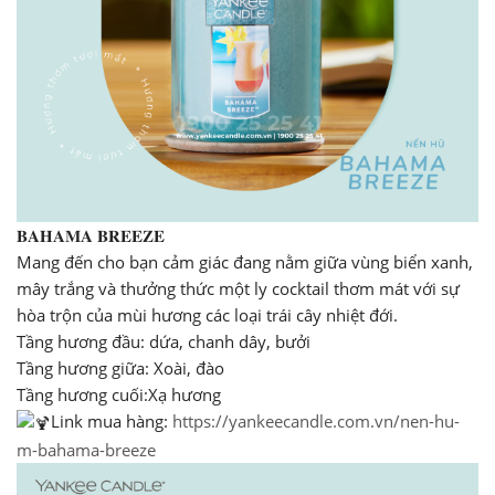
𝐁𝐀𝐇𝐀𝐌𝐀 𝐁𝐑𝐄𝐄𝐙𝐄
Mang đến cho bạn cảm giác đang nằm giữa vùng biển xanh,
mây trắng và thưởng thức một ly cocktail thơm mát với sự
hòa trộn của mùi hương các loại trái cây nhiệt đới.
Tầng hương đầu: dứa, chanh dây, bưởi
Tầng hương giữa: Xoài, đào
Tầng hương cuối:Xạ hương
Link mua hàng:
https://yankeecandle.com.vn/nen-hu-
m-bahama-breeze