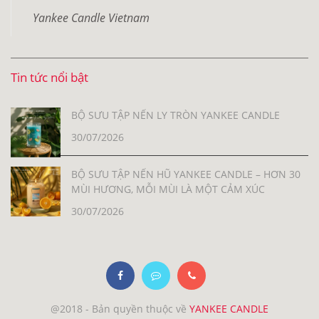
Yankee Candle Vietnam
Tin tức nổi bật
BỘ SƯU TẬP NẾN LY TRÒN YANKEE CANDLE
30/07/2026
BỘ SƯU TẬP NẾN HŨ YANKEE CANDLE – HƠN 30
MÙI HƯƠNG, MỖI MÙI LÀ MỘT CẢM XÚC
30/07/2026
@2018 - Bản quyền thuộc về
YANKEE CANDLE