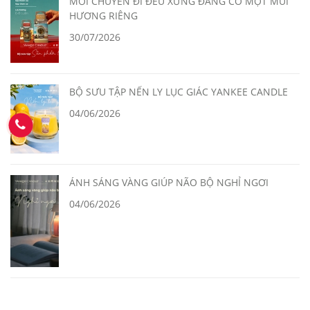
MỖI CHUYẾN ĐI ĐỀU XỨNG ĐÁNG CÓ MỘT MÙI
HƯƠNG RIÊNG
30/07/2026
BỘ SƯU TẬP NẾN LY LỤC GIÁC YANKEE CANDLE
04/06/2026
ÁNH SÁNG VÀNG GIÚP NÃO BỘ NGHỈ NGƠI
04/06/2026