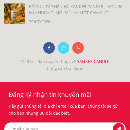
BỘ SƯU TẬP NẾN HŨ YANKEE CANDLE – HƠN 30
MÙI HƯƠNG, MỖI MÙI LÀ MỘT CẢM XÚC
30/07/2026
@2018 - Bản quyền thuộc về
YANKEE CANDLE
Cung cấp bởi Sapo
Đăng ký nhận tin khuyến mãi
Hãy gửi chúng tôi địa chỉ email của bạn, chúng tôi sẽ gửi
cho bạn những ưu đãi đặc biêt.