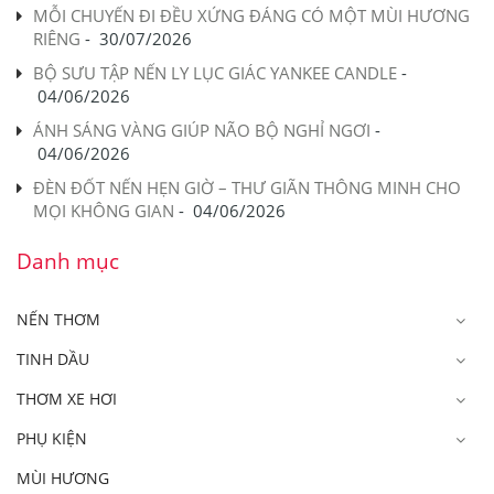
MỖI CHUYẾN ĐI ĐỀU XỨNG ĐÁNG CÓ MỘT MÙI HƯƠNG
RIÊNG
-
30/07/2026
BỘ SƯU TẬP NẾN LY LỤC GIÁC YANKEE CANDLE
-
04/06/2026
ÁNH SÁNG VÀNG GIÚP NÃO BỘ NGHỈ NGƠI
-
04/06/2026
ĐÈN ĐỐT NẾN HẸN GIỜ – THƯ GIÃN THÔNG MINH CHO
MỌI KHÔNG GIAN
-
04/06/2026
Danh mục
NẾN THƠM
TINH DẦU
THƠM XE HƠI
PHỤ KIỆN
MÙI HƯƠNG