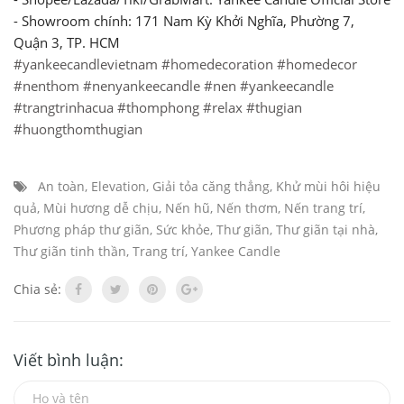
- Showroom chính: 171 Nam Kỳ Khởi Nghĩa, Phường 7,
Quận 3, TP. HCM
#yankeecandlevietnam
#homedecoration
#homedecor
#nenthom
#nenyankeecandle
#nen
#yankeecandle
#trangtrinhacua
#thomphong
#relax
#thugian
#huongthomthugian
An toàn
,
Elevation
,
Giải tỏa căng thẳng
,
Khử mùi hôi hiệu
quả
,
Mùi hương dễ chịu
,
Nến hũ
,
Nến thơm
,
Nến trang trí
,
Phương pháp thư giãn
,
Sức khỏe
,
Thư giãn
,
Thư giãn tại nhà
,
Thư giãn tinh thần
,
Trang trí
,
Yankee Candle
Chia sẻ:
Viết bình luận: