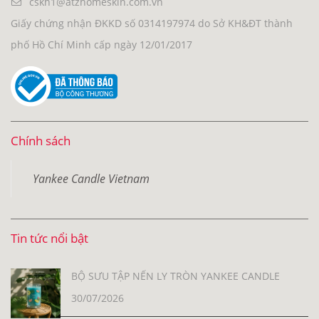
cskh1@atzhomeskin.com.vn
Giấy chứng nhận ĐKKD số 0314197974 do Sở KH&ĐT thành
phố Hồ Chí Minh cấp ngày 12/01/2017
Chính sách
Yankee Candle Vietnam
Tin tức nổi bật
BỘ SƯU TẬP NẾN LY TRÒN YANKEE CANDLE
30/07/2026