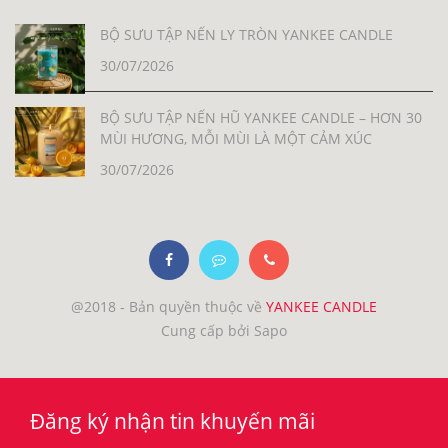
BỘ SƯU TẬP NẾN LY TRÒN YANKEE CANDLE
30/07/2026
BỘ SƯU TẬP NẾN HŨ YANKEE CANDLE – HƠN 30
MÙI HƯƠNG, MỖI MÙI LÀ MỘT CẢM XÚC
30/07/2026
@2018 - Bản quyền thuộc về
YANKEE CANDLE
Cung cấp bởi Sapo
Đăng ký nhận tin khuyến mãi