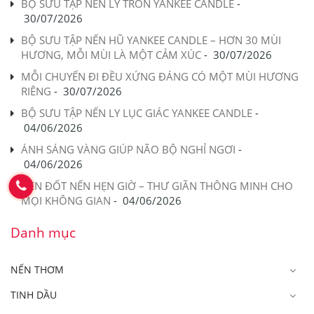
BỘ SƯU TẬP NẾN LY TRÒN YANKEE CANDLE
-
30/07/2026
BỘ SƯU TẬP NẾN HŨ YANKEE CANDLE – HƠN 30 MÙI
HƯƠNG, MỖI MÙI LÀ MỘT CẢM XÚC
-
30/07/2026
MỖI CHUYẾN ĐI ĐỀU XỨNG ĐÁNG CÓ MỘT MÙI HƯƠNG
RIÊNG
-
30/07/2026
BỘ SƯU TẬP NẾN LY LỤC GIÁC YANKEE CANDLE
-
04/06/2026
ÁNH SÁNG VÀNG GIÚP NÃO BỘ NGHỈ NGƠI
-
04/06/2026
ĐÈN ĐỐT NẾN HẸN GIỜ – THƯ GIÃN THÔNG MINH CHO
MỌI KHÔNG GIAN
-
04/06/2026
Danh mục
NẾN THƠM
TINH DẦU