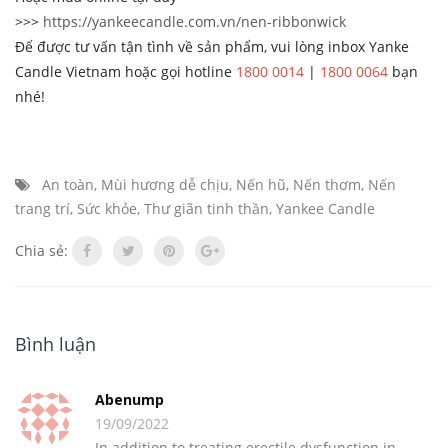
>>>
https://yankeecandle.com.vn/nen-ribbonwick
Để được tư vấn tận tình về sản phẩm, vui lòng inbox Yanke
Candle Vietnam hoặc gọi hotline
1800 0014
|
1800 0064
bạn
nhé!
An toàn
,
Mùi hương dễ chịu
,
Nến hũ
,
Nến thơm
,
Nến
trang trí
,
Sức khỏe
,
Thư giãn tinh thần
,
Yankee Candle
Chia sẻ:
Bình luận
Abenump
19/09/2022
In addition to treating erectile dysfunction in