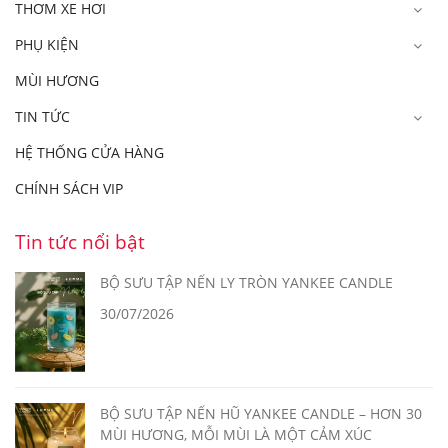
THƠM XE HƠI
PHỤ KIỆN
MÙI HƯƠNG
TIN TỨC
HỆ THỐNG CỬA HÀNG
CHÍNH SÁCH VIP
Tin tức nổi bật
BỘ SƯU TẬP NẾN LY TRÒN YANKEE CANDLE
30/07/2026
BỘ SƯU TẬP NẾN HŨ YANKEE CANDLE – HƠN 30
MÙI HƯƠNG, MỖI MÙI LÀ MỘT CẢM XÚC