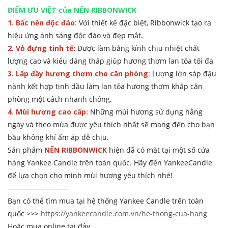
ĐIỂM ƯU VIỆT của NẾN RIBBONWICK
1. Bấc nến độc đáo
: Với thiết kế đặc biệt, Ribbonwick tạo ra
hiệu ứng ánh sáng độc đáo và đẹp mắt.
2. Vỏ đựng tinh tế:
Được làm bằng kính chịu nhiệt chất
lượng cao và kiểu dáng thấp giúp hương thơm lan tỏa tối đa
3. Lấp đầy hương thơm cho căn phòng
: Lượng lớn sáp đậu
nành kết hợp tinh dầu làm lan tỏa hương thơm khắp căn
phòng một cách nhanh chóng.
4. Mùi hương cao cấp:
Những mùi hương sử dụng hằng
ngày và theo mùa được yêu thích nhất sẽ mang đến cho bạn
bầu không khí ấm áp dễ chịu.
Sản phẩm
NẾN RIBBONWICK
hiện đã có mặt tại một số cửa
hàng Yankee Candle trên toàn quốc. Hãy đến YankeeCandle
để lựa chọn cho mình mùi hương yêu thích nhé!
------------------------
Bạn có thể tìm mua tại hệ thống Yankee Candle trên toàn
quốc >>>
https://yankeecandle.com.vn/he-thong-cua-hang
Hoặc mua online tại đây