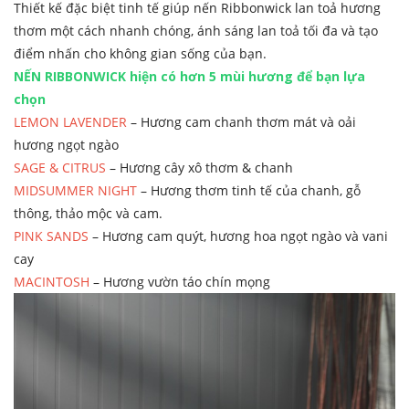
Thiết kế đặc biệt tinh tế giúp nến Ribbonwick lan toả hương
thơm một cách nhanh chóng, ánh sáng lan toả tối đa và tạo
điểm nhấn cho không gian sống của bạn.
NẾN RIBBONWICK hiện có hơn 5 mùi hương để bạn lựa
chọn
LEMON LAVENDER
– Hương cam chanh thơm mát và oải
hương ngọt ngào
SAGE & CITRUS
– Hương cây xô thơm & chanh
MIDSUMMER NIGHT
– Hương thơm tinh tế của chanh, gỗ
thông, thảo mộc và cam.
PINK SANDS
– Hương cam quýt, hương hoa ngọt ngào và vani
cay
MACINTOSH
– Hương vườn táo chín mọng