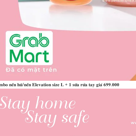
𝐛𝐨 𝐧𝐞̂́𝐧 𝐡𝐮̃/𝐧𝐞̂́𝐧 𝐄𝐥𝐞𝐯𝐚𝐭𝐢𝐨𝐧 𝐬𝐢𝐳𝐞 𝐋 + 𝟏 𝐬𝐮̛̃𝐚 𝐫𝐮̛̉𝐚 𝐭𝐚𝐲 𝐠𝐢𝐚́ 𝟔𝟗𝟗.𝟎𝟎𝟎