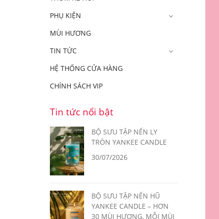
PHỤ KIỆN
MÙI HƯƠNG
TIN TỨC
HỆ THỐNG CỬA HÀNG
CHÍNH SÁCH VIP
Tin tức nổi bật
BỘ SƯU TẬP NẾN LY
TRÒN YANKEE CANDLE
30/07/2026
BỘ SƯU TẬP NẾN HŨ
YANKEE CANDLE – HƠN
30 MÙI HƯƠNG, MỖI MÙI