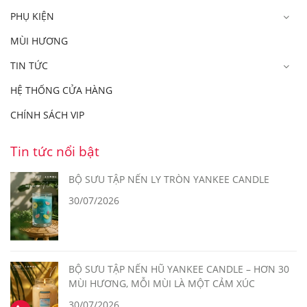
PHỤ KIỆN
MÙI HƯƠNG
TIN TỨC
HỆ THỐNG CỬA HÀNG
CHÍNH SÁCH VIP
Tin tức nổi bật
BỘ SƯU TẬP NẾN LY TRÒN YANKEE CANDLE
30/07/2026
BỘ SƯU TẬP NẾN HŨ YANKEE CANDLE – HƠN 30
MÙI HƯƠNG, MỖI MÙI LÀ MỘT CẢM XÚC
30/07/2026