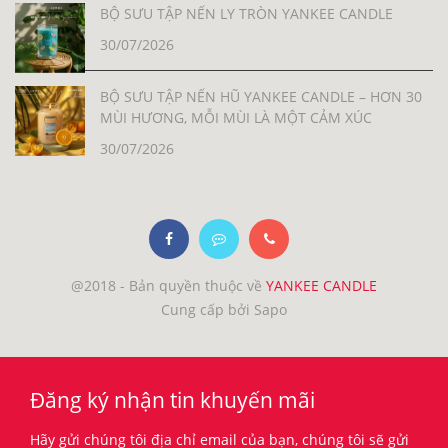
BỘ SƯU TẬP NẾN LY TRÒN YANKEE CANDLE
30/07/2026
BỘ SƯU TẬP NẾN HŨ YANKEE CANDLE – HƠN 30
MÙI HƯƠNG, MỖI MÙI LÀ MỘT CẢM XÚC
30/07/2026
@2018 - Bản quyền thuộc về
YANKEE CANDLE
Cung cấp bởi Sapo
Đăng ký nhận tin khuyến mãi
Hãy gửi chúng tôi địa chỉ email của bạn, chúng tôi sẽ gửi