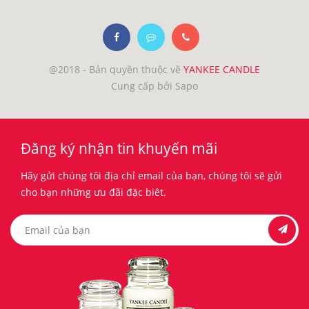
@2018 - Bản quyền thuộc về
YANKEE CANDLE
Cung cấp bởi Sapo
Đăng ký nhận tin khuyến mãi
Hãy gửi chúng tôi địa chỉ email của bạn, chúng tôi sẽ gửi
cho bạn những ưu đãi đặc biêt.