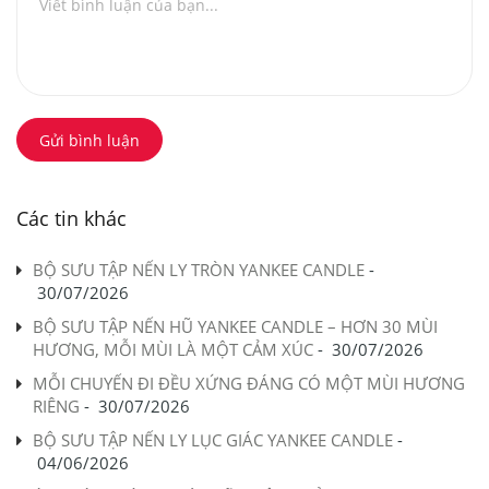
Gửi bình luận
Các tin khác
BỘ SƯU TẬP NẾN LY TRÒN YANKEE CANDLE
-
30/07/2026
BỘ SƯU TẬP NẾN HŨ YANKEE CANDLE – HƠN 30 MÙI
HƯƠNG, MỖI MÙI LÀ MỘT CẢM XÚC
-
30/07/2026
MỖI CHUYẾN ĐI ĐỀU XỨNG ĐÁNG CÓ MỘT MÙI HƯƠNG
RIÊNG
-
30/07/2026
BỘ SƯU TẬP NẾN LY LỤC GIÁC YANKEE CANDLE
-
04/06/2026