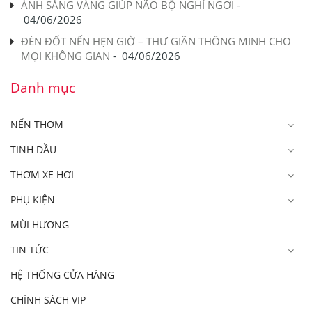
ÁNH SÁNG VÀNG GIÚP NÃO BỘ NGHỈ NGƠI
-
04/06/2026
ĐÈN ĐỐT NẾN HẸN GIỜ – THƯ GIÃN THÔNG MINH CHO
MỌI KHÔNG GIAN
-
04/06/2026
Danh mục
NẾN THƠM
TINH DẦU
THƠM XE HƠI
PHỤ KIỆN
MÙI HƯƠNG
TIN TỨC
HỆ THỐNG CỬA HÀNG
CHÍNH SÁCH VIP