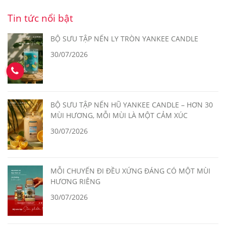
Tin tức nổi bật
BỘ SƯU TẬP NẾN LY TRÒN YANKEE CANDLE
30/07/2026
BỘ SƯU TẬP NẾN HŨ YANKEE CANDLE – HƠN 30
MÙI HƯƠNG, MỖI MÙI LÀ MỘT CẢM XÚC
30/07/2026
MỖI CHUYẾN ĐI ĐỀU XỨNG ĐÁNG CÓ MỘT MÙI
HƯƠNG RIÊNG
30/07/2026