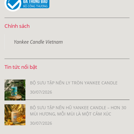
Chính sách
Yankee Candle Vietnam
Tin tức nổi bật
BỘ SƯU TẬP NẾN LY TRÒN YANKEE CANDLE
30/07/2026
BỘ SƯU TẬP NẾN HŨ YANKEE CANDLE – HƠN 30
MÙI HƯƠNG, MỖI MÙI LÀ MỘT CẢM XÚC
30/07/2026