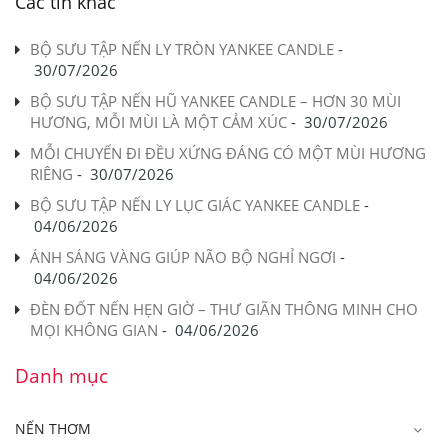
Các tin khác
BỘ SƯU TẬP NẾN LY TRÒN YANKEE CANDLE
-
30/07/2026
BỘ SƯU TẬP NẾN HŨ YANKEE CANDLE – HƠN 30 MÙI
HƯƠNG, MỖI MÙI LÀ MỘT CẢM XÚC
-
30/07/2026
MỖI CHUYẾN ĐI ĐỀU XỨNG ĐÁNG CÓ MỘT MÙI HƯƠNG
RIÊNG
-
30/07/2026
BỘ SƯU TẬP NẾN LY LỤC GIÁC YANKEE CANDLE
-
04/06/2026
ÁNH SÁNG VÀNG GIÚP NÃO BỘ NGHỈ NGƠI
-
04/06/2026
ĐÈN ĐỐT NẾN HẸN GIỜ – THƯ GIÃN THÔNG MINH CHO
MỌI KHÔNG GIAN
-
04/06/2026
Danh mục
NẾN THƠM