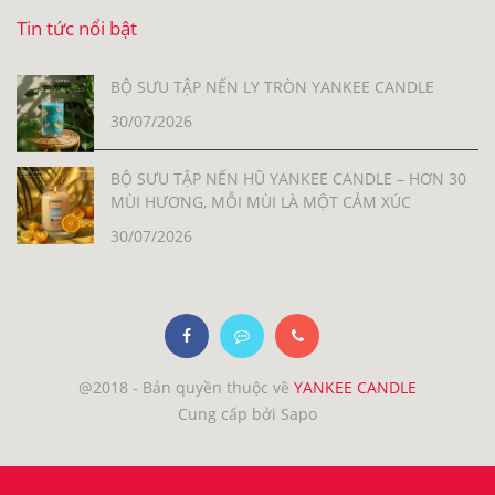
Tin tức nổi bật
BỘ SƯU TẬP NẾN LY TRÒN YANKEE CANDLE
30/07/2026
BỘ SƯU TẬP NẾN HŨ YANKEE CANDLE – HƠN 30
MÙI HƯƠNG, MỖI MÙI LÀ MỘT CẢM XÚC
30/07/2026
@2018 - Bản quyền thuộc về
YANKEE CANDLE
Cung cấp bởi Sapo