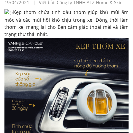
19/04/2021 | Viết bởi: Công ty TNHH ATZ Home & Skin
Kẹp thơm chứa tinh dầu thơm giúp khử mùi ẩm
mốc và các mùi hôi khó chịu trong xe. Đồng thời làm
thơm xe, mang lại cho Bạn cảm giác thoải mái và tâm
trạng thư thái nhất.