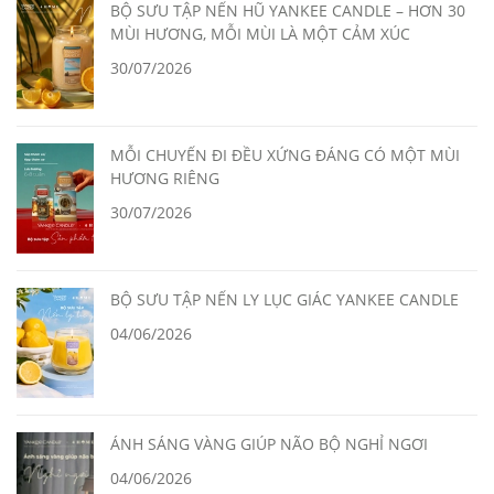
BỘ SƯU TẬP NẾN HŨ YANKEE CANDLE – HƠN 30
MÙI HƯƠNG, MỖI MÙI LÀ MỘT CẢM XÚC
30/07/2026
MỖI CHUYẾN ĐI ĐỀU XỨNG ĐÁNG CÓ MỘT MÙI
HƯƠNG RIÊNG
30/07/2026
BỘ SƯU TẬP NẾN LY LỤC GIÁC YANKEE CANDLE
04/06/2026
ÁNH SÁNG VÀNG GIÚP NÃO BỘ NGHỈ NGƠI
04/06/2026