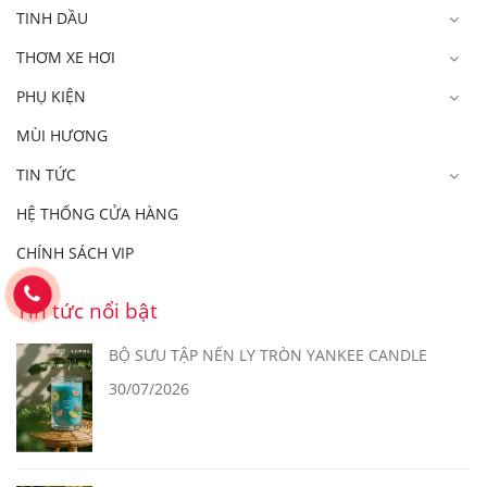
TINH DẦU
THƠM XE HƠI
PHỤ KIỆN
MÙI HƯƠNG
TIN TỨC
HỆ THỐNG CỬA HÀNG
CHÍNH SÁCH VIP
Tin tức nổi bật
BỘ SƯU TẬP NẾN LY TRÒN YANKEE CANDLE
30/07/2026