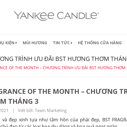
HỤ KIỆN
MÙI HƯƠNG
TIN TỨC
HỆ THỐNG CỬA HÀNG
ƠNG TRÌNH ƯU ĐÃI BST HƯƠNG THƠM THÁN
NCE OF THE MONTH – CHƯƠNG TRÌNH ƯU ĐÃI BST HƯƠNG THƠM
GRANCE OF THE MONTH – CHƯƠNG T
M THÁNG 3
2021 | Viết bởi: Team Marketing
ế và đẹp xinh tựa như tâm hồn của phái đẹp, BST FRA
chủ đạo từ các loại hoa dịu dàng và hoa quả ngọt ngào.