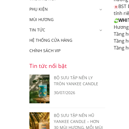
BST 
PHỤ KIỆN
tính ri
MÙI HƯƠNG
WHI
Hương t
TIN TỨC
Tầng h
HỆ THỐNG CỬA HÀNG
Tầng h
Tầng h
CHÍNH SÁCH VIP
Tin tức nổi bật
BỘ SƯU TẬP NẾN LY
TRÒN YANKEE CANDLE
30/07/2026
BỘ SƯU TẬP NẾN HŨ
YANKEE CANDLE – HƠN
30 MÙI HƯƠNG, MỖI MÙI