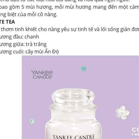
bao gồm 5 mùi hương, mỗi mùi hương mang đến một cảm g
êng biệt của mỗi cô nàng.
TE TEA
hơm tinh khiết cho nàng yêu sự tinh tế và lối sống giản đơ
ương đầu: chanh
ương giữa: trà trắng
ương cuối: cây mùi Ấn Độ