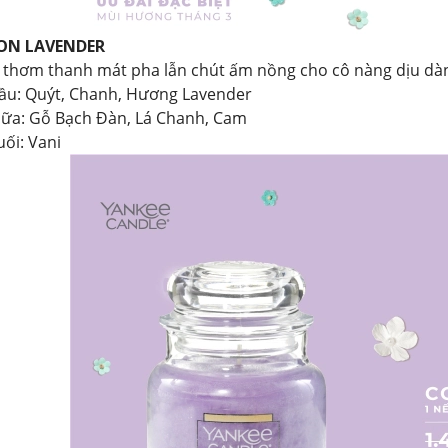
ON LAVENDER
thơm thanh mát pha lẫn chút ấm nồng cho cô nàng dịu dàn
ầu: Quýt, Chanh, Hương Lavender
iữa: Gỗ Bạch Đàn, Lá Chanh, Cam
ối: Vani