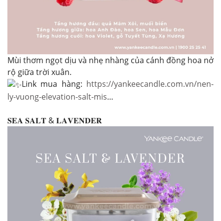
Mùi thơm ngọt dịu và nhẹ nhàng của cánh đồng hoa nở
rộ giữa trời xuân.
Link mua hàng:
https://yankeecandle.com.vn/nen-
ly-vuong-elevation-salt-mis
…
𝐒𝐄𝐀 𝐒𝐀𝐋𝐓 & 𝐋𝐀𝐕𝐄𝐍𝐃𝐄𝐑