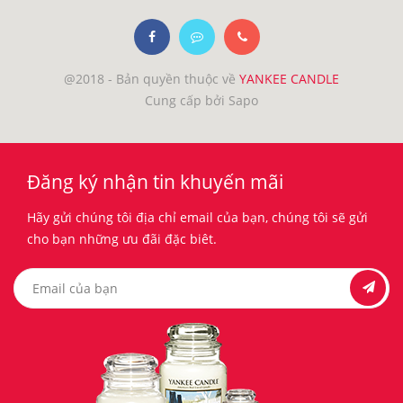
@2018 - Bản quyền thuộc về
YANKEE CANDLE
Cung cấp bởi Sapo
Đăng ký nhận tin khuyến mãi
Hãy gửi chúng tôi địa chỉ email của bạn, chúng tôi sẽ gửi
cho bạn những ưu đãi đặc biêt.