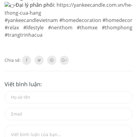
Đại lý phân phối:
https://yankeecandle.com.vn/he-
thong-cua-hang
#yankeecandlevietnam
#homedecoration
#homedecor
#relax
#lifestyle
#nenthom
#thomxe
#thomphong
#trangtrinhacua
Chia sẻ:
Viết bình luận: