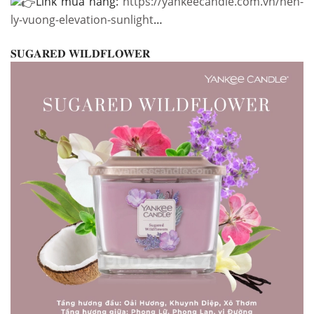
Link mua hàng:
https://yankeecandle.com.vn/nen-
ly-vuong-elevation-sunlight
…
𝐒𝐔𝐆𝐀𝐑𝐄𝐃 𝐖𝐈𝐋𝐃𝐅𝐋𝐎𝐖𝐄𝐑