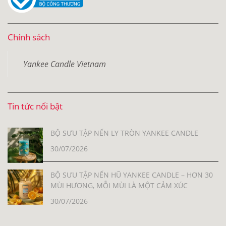
Chính sách
Yankee Candle Vietnam
Tin tức nổi bật
BỘ SƯU TẬP NẾN LY TRÒN YANKEE CANDLE
30/07/2026
BỘ SƯU TẬP NẾN HŨ YANKEE CANDLE – HƠN 30
MÙI HƯƠNG, MỖI MÙI LÀ MỘT CẢM XÚC
30/07/2026