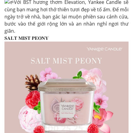
Với BST hương thơm Elevation, Yankee Candle sẽ
cùng bạn mang hơi thở thiên tươi đẹp về tổ ấm. Để mỗi
ngày trở về nhà, bạn gác lại muộn phiền sau cánh cửa,
bước vào thế giới rộng lớn và an nhàn nghỉ ngơi thư
giãn.
𝐒𝐀𝐋𝐓 𝐌𝐈𝐒𝐓 𝐏𝐄𝐎𝐍𝐘