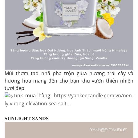
Mùi thơm tao nhã pha trộn giữa hương trái cây và
hương hoa mang đến cho bạn khu vườn thiên nhiên
tươi đẹp.
Link mua hàng:
https://yankeecandle.com.vn/nen-
ly-vuong-elevation-sea-salt
…
𝐒𝐔𝐍𝐋𝐈𝐆𝐇𝐓 𝐒𝐀𝐍𝐃𝐒