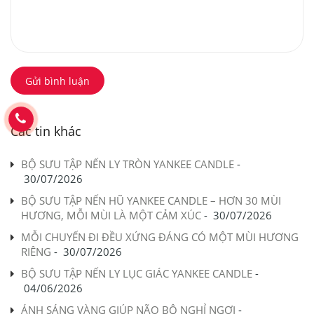
Gửi bình luận
Các tin khác
BỘ SƯU TẬP NẾN LY TRÒN YANKEE CANDLE
-
30/07/2026
BỘ SƯU TẬP NẾN HŨ YANKEE CANDLE – HƠN 30 MÙI
HƯƠNG, MỖI MÙI LÀ MỘT CẢM XÚC
-
30/07/2026
MỖI CHUYẾN ĐI ĐỀU XỨNG ĐÁNG CÓ MỘT MÙI HƯƠNG
RIÊNG
-
30/07/2026
BỘ SƯU TẬP NẾN LY LỤC GIÁC YANKEE CANDLE
-
04/06/2026
ÁNH SÁNG VÀNG GIÚP NÃO BỘ NGHỈ NGƠI
-