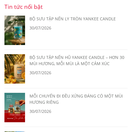
Tin tức nổi bật
BỘ SƯU TẬP NẾN LY TRÒN YANKEE CANDLE
30/07/2026
BỘ SƯU TẬP NẾN HŨ YANKEE CANDLE – HƠN 30
MÙI HƯƠNG, MỖI MÙI LÀ MỘT CẢM XÚC
30/07/2026
MỖI CHUYẾN ĐI ĐỀU XỨNG ĐÁNG CÓ MỘT MÙI
HƯƠNG RIÊNG
30/07/2026