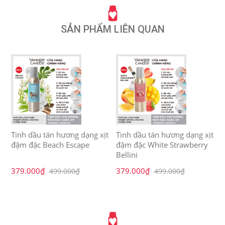
SẢN PHẨM LIÊN QUAN
Tinh dầu tán hương dạng xịt
Tinh dầu tán hương dạng xịt
T
đậm đặc Beach Escape
đậm đặc White Strawberry
đ
Bellini
379.000₫
379.000₫
499.000₫
499.000₫