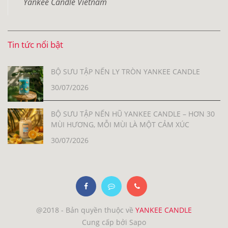
Yankee Candle Vietnam
Tin tức nổi bật
BỘ SƯU TẬP NẾN LY TRÒN YANKEE CANDLE
30/07/2026
BỘ SƯU TẬP NẾN HŨ YANKEE CANDLE – HƠN 30
MÙI HƯƠNG, MỖI MÙI LÀ MỘT CẢM XÚC
30/07/2026
@2018 - Bản quyền thuộc về
YANKEE CANDLE
Cung cấp bởi Sapo