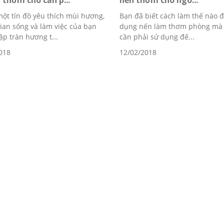
thơm cho căn p...
nến thơm cho ngô...
một tín đồ yêu thích mùi hương,
Bạn đã biết cách làm thế nào 
ian sống và làm việc của bạn
dụng nến làm thơm phòng mà
ập tràn hương t...
cần phải sử dụng đế...
018
12/02/2018