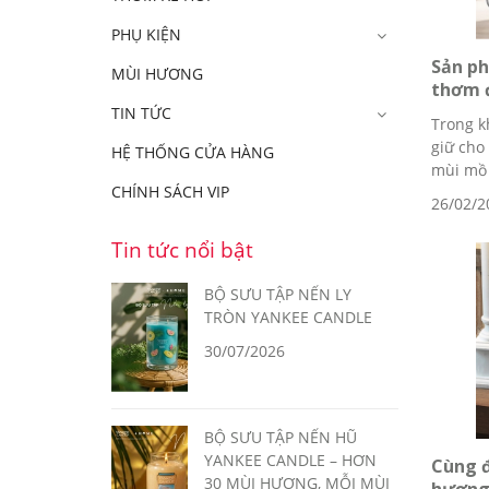
PHỤ KIỆN
Sản p
MÙI HƯƠNG
thơm đ
TIN TỨC
Trong k
giữ cho
HỆ THỐNG CỬA HÀNG
mùi mồ 
CHÍNH SÁCH VIP
26/02/2
Tin tức nổi bật
BỘ SƯU TẬP NẾN LY
TRÒN YANKEE CANDLE
30/07/2026
BỘ SƯU TẬP NẾN HŨ
YANKEE CANDLE – HƠN
Cùng đ
30 MÙI HƯƠNG, MỖI MÙI