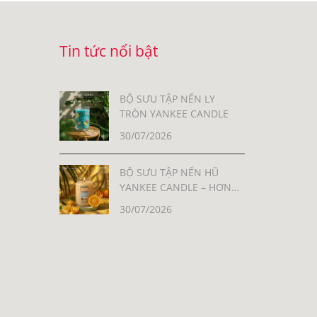
Tin tức nổi bật
BỘ SƯU TẬP NẾN LY
TRÒN YANKEE CANDLE
30/07/2026
BỘ SƯU TẬP NẾN HŨ
YANKEE CANDLE – HƠN
30 MÙI HƯƠNG, MỖI MÙI
30/07/2026
LÀ MỘT CẢM XÚC