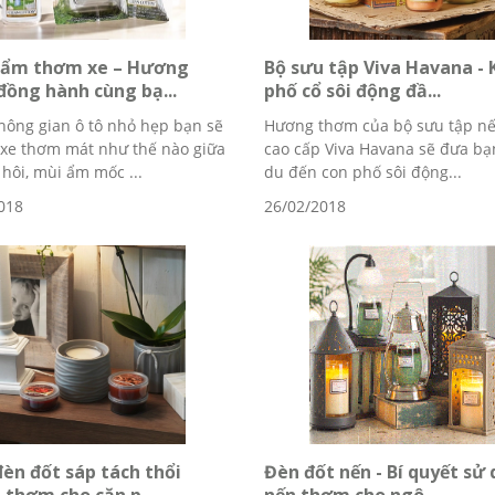
hẩm thơm xe – Hương
Bộ sưu tập Viva Havana - 
ồng hành cùng bạ...
phố cổ sôi động đầ...
hông gian ô tô nhỏ hẹp bạn sẽ
Hương thơm của bộ sưu tập n
 xe thơm mát như thế nào giữa
cao cấp Viva Havana sẽ đưa bạ
hôi, mùi ẩm mốc ...
du đến con phố sôi động...
018
26/02/2018
èn đốt sáp tách thổi
Đèn đốt nến - Bí quyết sử