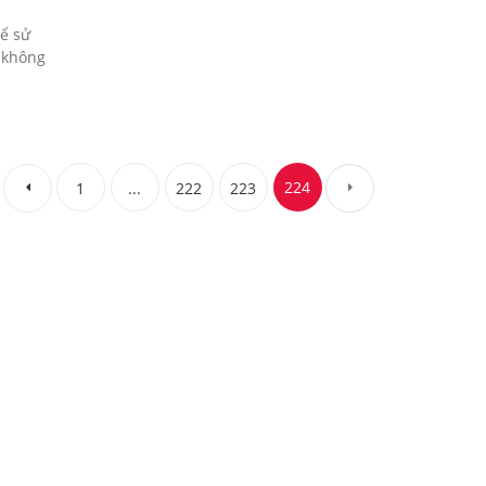
để sử
 không
224
1
...
222
223