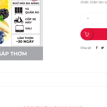
chiếc chăn len 
hương hoa.
-
Chia sẻ: