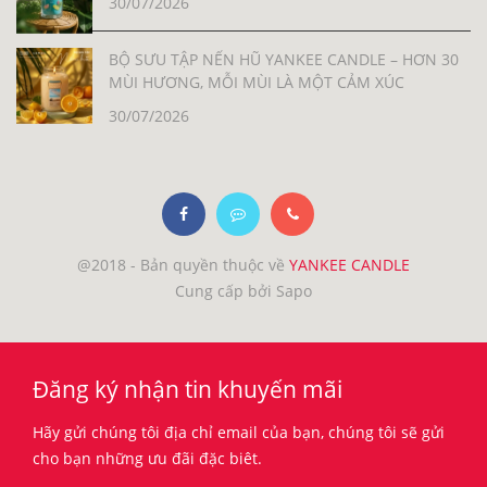
30/07/2026
BỘ SƯU TẬP NẾN HŨ YANKEE CANDLE – HƠN 30
MÙI HƯƠNG, MỖI MÙI LÀ MỘT CẢM XÚC
30/07/2026
@2018 - Bản quyền thuộc về
YANKEE CANDLE
Cung cấp bởi Sapo
Đăng ký nhận tin khuyến mãi
Hãy gửi chúng tôi địa chỉ email của bạn, chúng tôi sẽ gửi
cho bạn những ưu đãi đặc biêt.