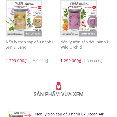
Nến ly tròn sáp đậu nành L -
Nến ly tròn sáp đậu nành L -
N
Sun & Sand
Wild Orchid
S
1.299.000₫
1.299.000₫
1
1.399.000₫
1.399.000₫
SẢN PHẨM VỪA XEM
Nến ly tròn sáp đậu nành L - Ocean Air