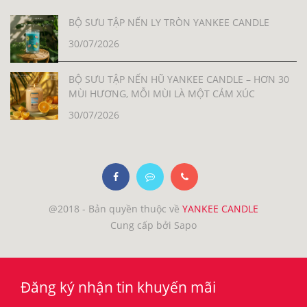
BỘ SƯU TẬP NẾN LY TRÒN YANKEE CANDLE
30/07/2026
BỘ SƯU TẬP NẾN HŨ YANKEE CANDLE – HƠN 30
MÙI HƯƠNG, MỖI MÙI LÀ MỘT CẢM XÚC
30/07/2026
@2018 - Bản quyền thuộc về
YANKEE CANDLE
Cung cấp bởi Sapo
Đăng ký nhận tin khuyến mãi