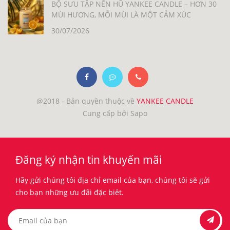
BỘ SƯU TẬP NẾN HŨ YANKEE CANDLE – HƠN 30
MÙI HƯƠNG, MỖI MÙI LÀ MỘT CẢM XÚC
30/07/2026
@2018 - Bản quyền thuộc về
YANKEE CANDLE
Cung cấp bởi Sapo
Đăng ký nhận tin khuyến mãi
Hãy gửi chúng tôi địa chỉ email của bạn, chúng tôi sẽ gửi
cho bạn những ưu đãi đặc biêt.