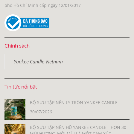
phố Hồ Chí Minh cấp ngày 12/01/2017
Chính sách
Yankee Candle Vietnam
Tin tức nổi bật
BỘ SƯU TẬP NẾN LY TRÒN YANKEE CANDLE
30/07/2026
BỘ SƯU TẬP NẾN HŨ YANKEE CANDLE – HƠN 30
MÙI HƯƠNG, MỖI MÙI LÀ MỘT CẢM XÚC