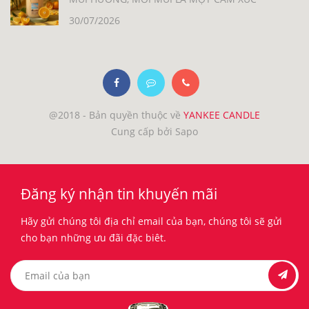
30/07/2026
@2018 - Bản quyền thuộc về
YANKEE CANDLE
Cung cấp bởi Sapo
Đăng ký nhận tin khuyến mãi
Hãy gửi chúng tôi địa chỉ email của bạn, chúng tôi sẽ gửi
cho bạn những ưu đãi đặc biêt.