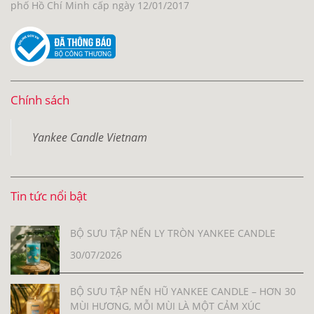
phố Hồ Chí Minh cấp ngày 12/01/2017
Chính sách
Yankee Candle Vietnam
Tin tức nổi bật
BỘ SƯU TẬP NẾN LY TRÒN YANKEE CANDLE
30/07/2026
BỘ SƯU TẬP NẾN HŨ YANKEE CANDLE – HƠN 30
MÙI HƯƠNG, MỖI MÙI LÀ MỘT CẢM XÚC