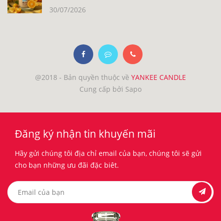
30/07/2026
@2018 - Bản quyền thuộc về
YANKEE CANDLE
Cung cấp bởi Sapo
Đăng ký nhận tin khuyến mãi
Hãy gửi chúng tôi địa chỉ email của bạn, chúng tôi sẽ gửi
cho bạn những ưu đãi đặc biêt.