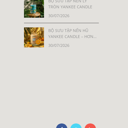
BỘ SƯU TẬP NẾN LY
TRÒN YANKEE CANDLE
30/07/2026
BỘ SƯU TẬP NẾN HŨ
YANKEE CANDLE – HƠN
30 MÙI HƯƠNG, MỖI MÙI
30/07/2026
LÀ MỘT CẢM XÚC