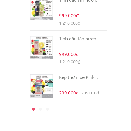
Tinh dầu tán hương
Midsummer's Night
999.000₫
1.210.000₫
Tinh dầu tán hương
Pink Sand
999.000₫
1.210.000₫
Kẹp thơm xe Pink
Sands
239.000₫
299.000₫