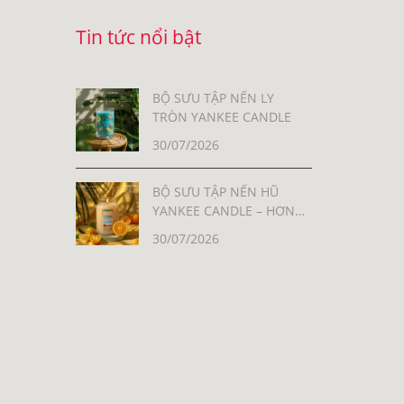
Tin tức nổi bật
BỘ SƯU TẬP NẾN LY
TRÒN YANKEE CANDLE
30/07/2026
BỘ SƯU TẬP NẾN HŨ
YANKEE CANDLE – HƠN
30 MÙI HƯƠNG, MỖI MÙI
30/07/2026
LÀ MỘT CẢM XÚC