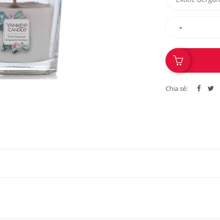
-
Chia sẻ: