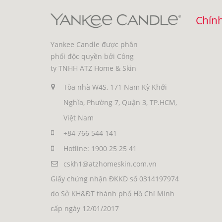
Chính
Yankee Candle được phân
phối độc quyền bởi Công
ty TNHH ATZ Home & Skin
Tòa nhà W4S, 171 Nam Kỳ Khởi
Nghĩa, Phường 7, Quận 3, TP.HCM,
Việt Nam
+84 766 544 141
Hotline: 1900 25 25 41
cskh1@atzhomeskin.com.vn
Giấy chứng nhận ĐKKD số 0314197974
do Sở KH&ĐT thành phố Hồ Chí Minh
cấp ngày 12/01/2017