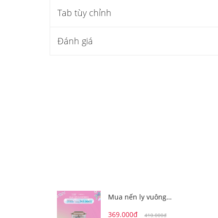
Tab tùy chỉnh
Đánh giá
Mua nến ly vuông
Elevation S
369.000đ
410.000đ