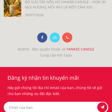
BỘ SƯU TẬP NẾN HŨ YANKEE CANDLE – HƠN 30
MÙI HƯƠNG, MỖI MÙI LÀ MỘT CẢM XÚC
30/07/2026
@2018 - Bản quyền thuộc về
YANKEE CANDLE
Cung cấp bởi Sapo
Đăng ký nhận tin khuyến mãi
Hãy gửi chúng tôi địa chỉ email của bạn, chúng tôi sẽ gửi
cho bạn những ưu đãi đặc biêt.