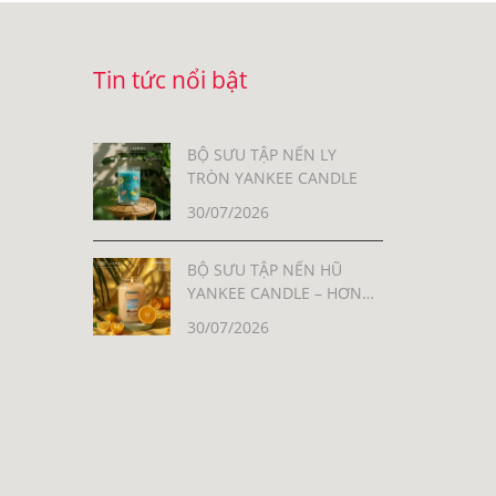
Tin tức nổi bật
BỘ SƯU TẬP NẾN LY
TRÒN YANKEE CANDLE
30/07/2026
BỘ SƯU TẬP NẾN HŨ
YANKEE CANDLE – HƠN
30 MÙI HƯƠNG, MỖI MÙI
30/07/2026
LÀ MỘT CẢM XÚC