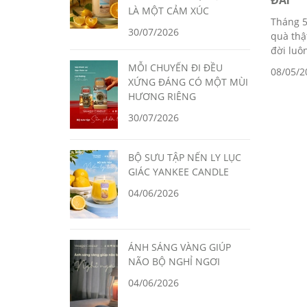
ĐÃI
LÀ MỘT CẢM XÚC
Tháng 5
30/07/2026
quà thậ
đời luôn
MỖI CHUYẾN ĐI ĐỀU
08/05/2
XỨNG ĐÁNG CÓ MỘT MÙI
HƯƠNG RIÊNG
30/07/2026
BỘ SƯU TẬP NẾN LY LỤC
GIÁC YANKEE CANDLE
04/06/2026
ÁNH SÁNG VÀNG GIÚP
NÃO BỘ NGHỈ NGƠI
04/06/2026