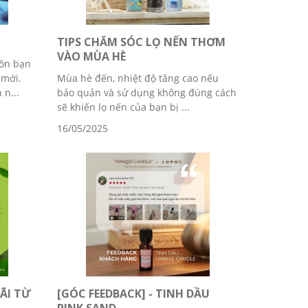
TIPS CHĂM SÓC LỌ NẾN THƠM
VÀO MÙA HÈ
ồn bạn
 mới.
Mùa hè đến, nhiệt độ tăng cao nếu
n...
bảo quản và sử dụng không đúng cách
sẽ khiến lọ nến của bạn bị ...
16/05/2025
ÃI TỪ
[GÓC FEEDBACK] - TINH DẦU