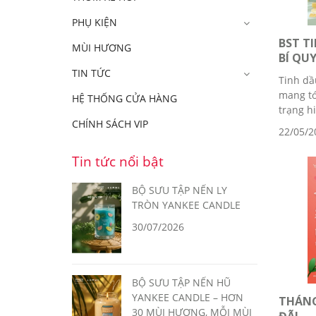
PHỤ KIỆN
BST T
MÙI HƯƠNG
BÍ QUY
TIN TỨC
Tinh dầ
mang tớ
HỆ THỐNG CỬA HÀNG
trạng hi
CHÍNH SÁCH VIP
22/05/2
Tin tức nổi bật
BỘ SƯU TẬP NẾN LY
TRÒN YANKEE CANDLE
30/07/2026
BỘ SƯU TẬP NẾN HŨ
YANKEE CANDLE – HƠN
THÁNG
30 MÙI HƯƠNG, MỖI MÙI