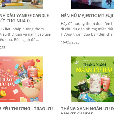
INH DẦU YANKEE CANDLE -
NẾN HŨ MAJESTIC MT.FUJI
ẾT CHO NHÀ Đ...
Hãy để hương thơm đưa tâm h
u - liệu pháp hương thơm
đi chu du đến những miền đất
i sự thư giãn và nâng cao tâm
Hương thơm đưa bạn đến chân 
ệu quả. Bên cạnh đó,...
16/05/2025
025
 YÊU THƯƠNG - TRAO ƯU
THÁNG XANH NGÀN ƯU Đ