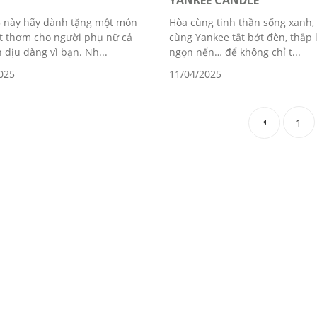
YANKEE CANDLE
 này hãy dành tặng một món
Hòa cùng tinh thần sống xanh,
t thơm cho người phụ nữ cả
cùng Yankee tắt bớt đèn, thắp 
 dịu dàng vì bạn. Nh...
ngọn nến… để không chỉ t...
025
11/04/2025
1