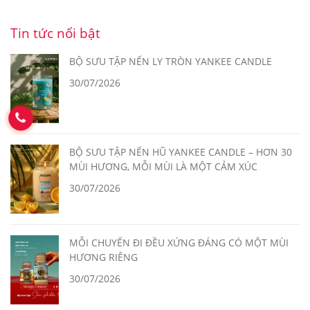
Tin tức nổi bật
BỘ SƯU TẬP NẾN LY TRÒN YANKEE CANDLE
30/07/2026
BỘ SƯU TẬP NẾN HŨ YANKEE CANDLE – HƠN 30
MÙI HƯƠNG, MỖI MÙI LÀ MỘT CẢM XÚC
30/07/2026
MỖI CHUYẾN ĐI ĐỀU XỨNG ĐÁNG CÓ MỘT MÙI
HƯƠNG RIÊNG
30/07/2026