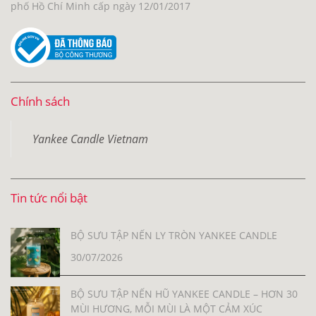
phố Hồ Chí Minh cấp ngày 12/01/2017
Chính sách
Yankee Candle Vietnam
Tin tức nổi bật
BỘ SƯU TẬP NẾN LY TRÒN YANKEE CANDLE
30/07/2026
BỘ SƯU TẬP NẾN HŨ YANKEE CANDLE – HƠN 30
MÙI HƯƠNG, MỖI MÙI LÀ MỘT CẢM XÚC