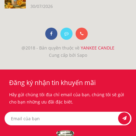
30/07/2026
@2018 - Bản quyền thuộc về
YANKEE CANDLE
Cung cấp bởi Sapo
Đăng ký nhận tin khuyến mãi
Hãy gửi chúng tôi địa chỉ email của bạn, chúng tôi sẽ gửi
cho bạn những ưu đãi đặc biêt.