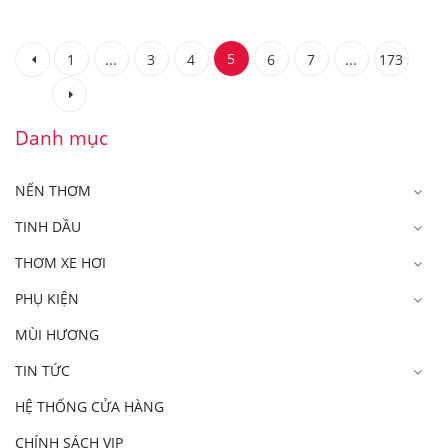
5
1
...
3
4
6
7
...
173
Danh mục
NẾN THƠM
TINH DẦU
THƠM XE HƠI
PHỤ KIỆN
MÙI HƯƠNG
TIN TỨC
HỆ THỐNG CỬA HÀNG
CHÍNH SÁCH VIP