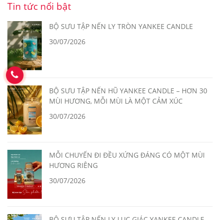
Tin tức nổi bật
BỘ SƯU TẬP NẾN LY TRÒN YANKEE CANDLE
30/07/2026
BỘ SƯU TẬP NẾN HŨ YANKEE CANDLE – HƠN 30
MÙI HƯƠNG, MỖI MÙI LÀ MỘT CẢM XÚC
30/07/2026
MỖI CHUYẾN ĐI ĐỀU XỨNG ĐÁNG CÓ MỘT MÙI
HƯƠNG RIÊNG
30/07/2026
BỘ SƯU TẬP NẾN LY LỤC GIÁC YANKEE CANDLE