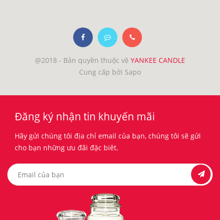
@2018 - Bản quyền thuộc về
YANKEE CANDLE
Cung cấp bởi Sapo
Đăng ký nhận tin khuyến mãi
Hãy gửi chúng tôi địa chỉ email của bạn, chúng tôi sẽ gửi
cho bạn những ưu đãi đặc biêt.