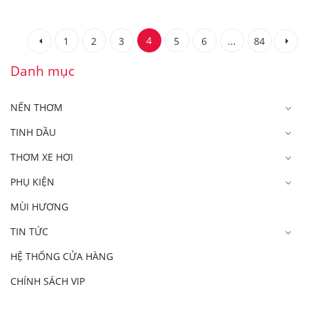
4
1
2
3
5
6
...
84
Danh mục
NẾN THƠM
TINH DẦU
THƠM XE HƠI
PHỤ KIỆN
MÙI HƯƠNG
TIN TỨC
HỆ THỐNG CỬA HÀNG
CHÍNH SÁCH VIP