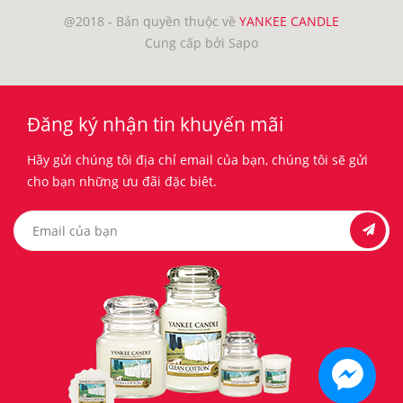
@2018 - Bản quyền thuộc về
YANKEE CANDLE
Cung cấp bởi Sapo
Đăng ký nhận tin khuyến mãi
Hãy gửi chúng tôi địa chỉ email của bạn, chúng tôi sẽ gửi
cho bạn những ưu đãi đặc biêt.