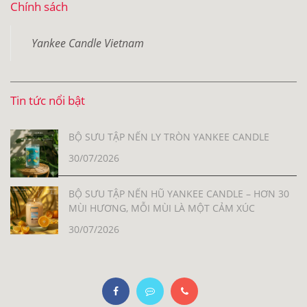
Chính sách
Yankee Candle Vietnam
Tin tức nổi bật
BỘ SƯU TẬP NẾN LY TRÒN YANKEE CANDLE
30/07/2026
BỘ SƯU TẬP NẾN HŨ YANKEE CANDLE – HƠN 30
MÙI HƯƠNG, MỖI MÙI LÀ MỘT CẢM XÚC
30/07/2026