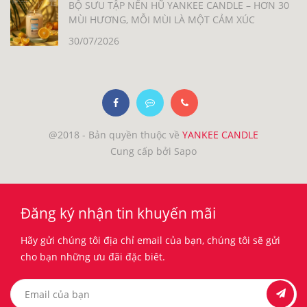
BỘ SƯU TẬP NẾN HŨ YANKEE CANDLE – HƠN 30
MÙI HƯƠNG, MỖI MÙI LÀ MỘT CẢM XÚC
30/07/2026
@2018 - Bản quyền thuộc về
YANKEE CANDLE
Cung cấp bởi Sapo
Đăng ký nhận tin khuyến mãi
Hãy gửi chúng tôi địa chỉ email của bạn, chúng tôi sẽ gửi
cho bạn những ưu đãi đặc biêt.